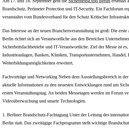
Am 17. und 18. September geht die
SicherheitsExpo Berlin
erstmals a
Brandschutz, Perimeter Protection und IT-Security. Ein Fachforum e
veranstaltet vom Bundesverband für den Schutz Kritischer Infrastrukt
Das Interesse an der neuen Branchenveranstaltung ist groß: Die erst
Berlin richtet sich an Verantwortliche aus den Bereichen Unternehme
Sicherheitsfachbetriebe und IT-Verantwortliche. Ziel der Messe ist e
Industrieanlagen, Banken, Kliniken, Transportunternehmen, Handel,
Weiterbildungsmöglichkeiten erweitert.
Fachvorträge und Networking Neben dem Ausstellungsbereich in der H
aktuelle Informationen zu den neuesten Entwicklungen rund um Sicher
ersten Veranstaltungstag. An beiden Messetagen werden im Forum ver
Videoüberwachung und smarte Technologien.
1. Berliner Brandschutz-Fachtagung Unter der Leitung des internatio
Berlin statt. Das zweitägige Fachprogramm stellt wichtige Brandsch