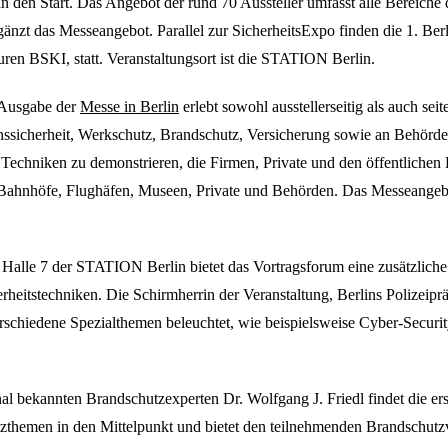
n den Start. Das Angebot der rund 70 Aussteller umfasst alle Bereiche 
rgänzt das Messeangebot. Parallel zur SicherheitsExpo finden die 1. 
uren BSKI, statt. Veranstaltungsort ist die STATION Berlin.
e Ausgabe der
Messe in Berlin
erlebt sowohl ausstellerseitig als auch s
nssicherheit, Werkschutz, Brandschutz, Versicherung sowie an Behörden
s, Techniken zu demonstrieren, die Firmen, Private und den öffentliche
 Bahnhöfe, Flughäfen, Museen, Private und Behörden. Das Messeangebo
alle 7 der STATION Berlin bietet das Vortragsforum eine zusätzliche
heitstechniken. Die Schirmherrin der Veranstaltung, Berlins Polizeipr
schiedene Spezialthemen beleuchtet, wie beispielsweise Cyber-Securi
nal bekannten Brandschutzexperten Dr. Wolfgang J. Friedl findet die 
utzthemen in den Mittelpunkt und bietet den teilnehmenden Brandschu