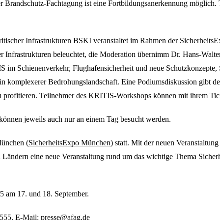
er Brandschutz-Fachtagung ist eine Fortbildungsanerkennung möglich.
scher Infrastrukturen BSKI veranstaltet im Rahmen der Sicherheits
r Infrastrukturen beleuchtet, die Moderation übernimm Dr. Hans-Walter
S im Schienenverkehr, Flughafensicherheit und neue Schutzkonzepte,
n komplexerer Bedrohungslandschaft. Eine Podiumsdiskussion gibt den
rofitieren. Teilnehmer des KRITIS-Workshops können mit ihrem Ticke
önnen jeweils auch nur an einem Tag besucht werden.
 München (
SicherheitsExpo München
) statt. Mit der neuen Veranstaltun
ndern eine neue Veranstaltung rund um das wichtige Thema Sicherheit
25 am 17. und 18. September.
-555, E-Mail: presse@afag.de