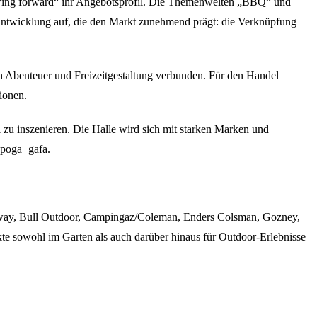
rowing forward“ ihr Angebotsprofil. Die Themenwelten „BBQ“ und
 Entwicklung auf, die den Markt zunehmend prägt: die Verknüpfung
 Abenteuer und Freizeitgestaltung verbunden. Für den Handel
ionen.
 inszenieren. Die Halle wird sich mit starken Marken und
 spoga+gafa.
estway, Bull Outdoor, Campingaz/Coleman, Enders Colsman, Gozney,
kte sowohl im Garten als auch darüber hinaus für Outdoor-Erlebnisse