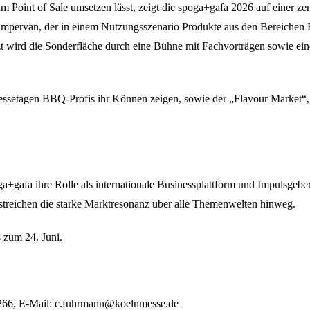
oint of Sale umsetzen lässt, zeigt die spoga+gafa 2026 auf einer zent
r Campervan, der in einem Nutzungsszenario Produkte aus den Bereich
t wird die Sonderfläche durch eine Bühne mit Fachvorträgen sowie ei
ei Messetagen BBQ-Profis ihr Können zeigen, sowie der „Flavour Marke
ga+gafa ihre Rolle als internationale Businessplattform und Impulsgebe
treichen die starke Marktresonanz über alle Themenwelten hinweg.
 zum 24. Juni.
3266, E-Mail: c.fuhrmann@koelnmesse.de