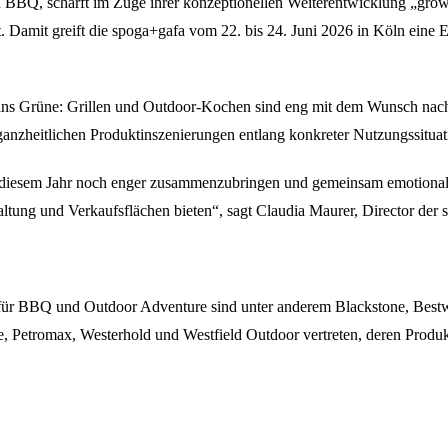
und BBQ, schärft im Zuge ihrer konzeptionellen Weiterentwicklung „g
t. Damit greift die spoga+gafa vom 22. bis 24. Juni 2026 in Köln eine
ins Grüne: Grillen und Outdoor-Kochen sind eng mit dem Wunsch nach
 ganzheitlichen Produktinszenierungen entlang konkreter Nutzungssituat
iesem Jahr noch enger zusammenzubringen und gemeinsam emotional zu
taltung und Verkaufsflächen bieten“, sagt Claudia Maurer, Director der
alle für BBQ und Outdoor Adventure sind unter anderem Blackstone, B
e, Petromax, Westerhold und Westfield Outdoor vertreten, deren Produ