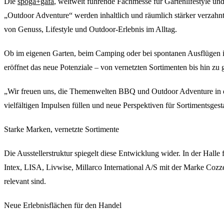
Die
spoga+gafa
, weltweit führende Fachmesse für Gartenlifestyle 
„Outdoor Adventure“ werden inhaltlich und räumlich stärker verzahn
von Genuss, Lifestyle und Outdoor-Erlebnis im Alltag.
Ob im eigenen Garten, beim Camping oder bei spontanen Ausflügen 
eröffnet das neue Potenziale – von vernetzten Sortimenten bis hin zu
„Wir freuen uns, die Themenwelten BBQ und Outdoor Adventure in d
vielfältigen Impulsen füllen und neue Perspektiven für Sortimentsges
Starke Marken, vernetzte Sortimente
Die Ausstellerstruktur spiegelt diese Entwicklung wider. In der H
Intex, LISA, Livwise, Millarco International A/S mit der Marke Cozz
relevant sind.
Neue Erlebnisflächen für den Handel