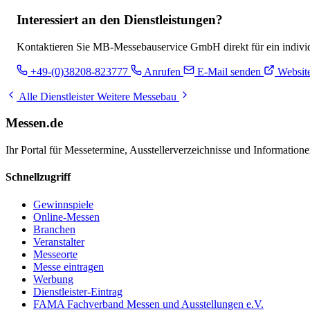
Interessiert an den Dienstleistungen?
Kontaktieren Sie MB-Messebauservice GmbH direkt für ein individu
+49-(0)38208-823777
Anrufen
E-Mail senden
Websit
Alle Dienstleister
Weitere Messebau
Messen.de
Ihr Portal für Messetermine, Ausstellerverzeichnisse und Informatio
Schnellzugriff
Gewinnspiele
Online-Messen
Branchen
Veranstalter
Messeorte
Messe eintragen
Werbung
Dienstleister-Eintrag
FAMA Fachverband Messen und Ausstellungen e.V.