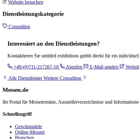
Website besuchen
Dienstleistungskategorie
Consulting
Interessiert an den Dienstleistungen?
Kontaktieren Sie untitled exhibitions gmbh direkt für ein individue
+49-(0)711-217267-10
Anrufen
E-Mail senden
Websit
Alle Dienstleister
Weitere Consulting
Messen.de
Ihr Portal für Messetermine, Ausstellerverzeichnisse und Informatio
Schnellzugriff
Gewinnspiele
Online-Messen
Branchen