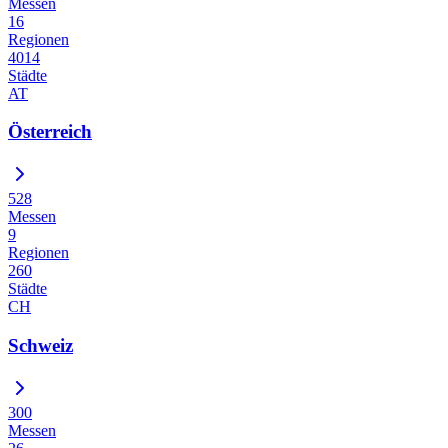
Messen
16
Regionen
4014
Städte
AT
Österreich
528
Messen
9
Regionen
260
Städte
CH
Schweiz
300
Messen