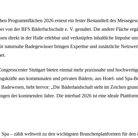
lichen Programmflächen 2026 erneut ein fester Bestandteil des Messe
 von der BFS Bäderfachschule e. V. gestaltet. Die andere Fläche ergän
direkt in der Halle erlebbar und verknüpfen inhaltliche Impulse unmi
für naturnahe Badegewässer bringen Expertise und zusätzliche Netzwe
et.
ngresscenter Stuttgart bieten einmal mehr praxisnahe und hochwertig
skräfte aus kommunalen und privaten Bädern, aus Hotel- und Spa-Bet
s Badewesen, hebt hervor: „Die Bäderlandschaft steht im Zeichen grun
ungen der kommenden Jahre. Die interbad 2026 ist eine ideale Plattfo
 Spa – zählt weltweit zu den wichtigsten Branchenplattformen für de