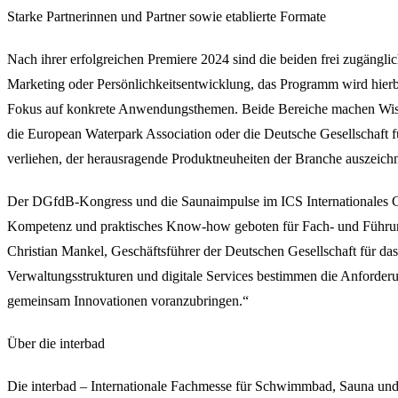
Starke Partnerinnen und Partner sowie etablierte Formate
Nach ihrer erfolgreichen Premiere 2024 sind die beiden frei zugäng
Marketing oder Persönlichkeitsentwicklung, das Programm wird hierbei
Fokus auf konkrete Anwendungsthemen. Beide Bereiche machen Wissen 
die European Waterpark Association oder die Deutsche Gesellschaft 
verliehen, der herausragende Produktneuheiten der Branche auszeichn
Der DGfdB-Kongress und die Saunaimpulse im ICS Internationales Co
Kompetenz und praktisches Know-how geboten für Fach- und Führung
Christian Mankel, Geschäftsführer der Deutschen Gesellschaft für da
Verwaltungsstrukturen und digitale Services bestimmen die Anforder
gemeinsam Innovationen voranzubringen.“
Über die interbad
Die interbad – Internationale Fachmesse für Schwimmbad, Sauna und