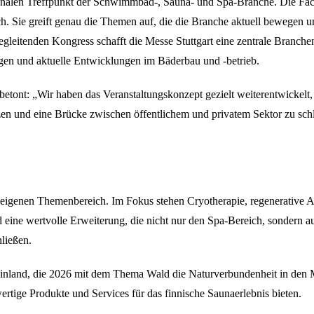
onalen Treffpunkt der Schwimmbad-, Sauna- und Spa-Branche. Die Fac
. Sie greift genau die Themen auf, die die Branche aktuell bewegen u
eitenden Kongress schafft die Messe Stuttgart eine zentrale Branchen
en und aktuelle Entwicklungen im Bäderbau und -betrieb.
, betont: „Wir haben das Veranstaltungs­konzept gezielt weiterentwickel
etzen und eine Brücke zwischen öffentlichem und privatem Sektor zu 
 eigenen Themenbereich. Im Fokus stehen Cryotherapie, regenerative
 eine wertvolle Erweiterung, die nicht nur den Spa-Bereich, sondern a
ließen.
inland, die 2026 mit dem Thema Wald die Naturverbundenheit in den Mit
tige Produkte und Services für das finnische Saunaerlebnis bieten.