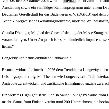
Vom 06. bis 08. Oktober 2026 wird die
interbad
erneut zum internati
Ausstellung sowie ein vielfältiges Rahmenprogramm unter einem Dach
Deutschen Gesellschaft für das Badewesen e. V. (DGfdB) und dem begl
Technik, wegweisende Gestaltungskonzepte, moderne Wellnesslösung
Claudia Döttinger, Mitglied der Geschäftsleitung der Messe Stuttgart
voranzubringen. Unser Anspruch ist es, kontinuierlich Impulse zu s
liegen.“
Longevity und naturverbundene Saunakultur
Erstmals widmet die interbad 2026 dem Trendthema Longevity einen
Leistungsoptimierung. Mit Themen wie Longevity schafft die interbad
Angebote zu entwickeln und zusätzliche Einnahmepotenziale zu ersch
Ein weiteres Highlight ist die Finnish Sauna Lounge by Sauna from F
macht. Sauna from Finland vereint rund 200 Unternehmen, die hochwer