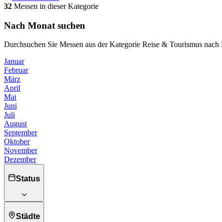
32
Messen in dieser Kategorie
Nach Monat suchen
Durchsuchen Sie Messen aus der Kategorie Reise & Tourismus nach
Januar
Februar
März
April
Mai
Juni
Juli
August
September
Oktober
November
Dezember
Status
Städte