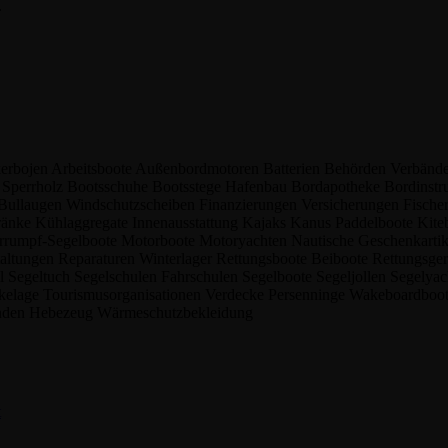
.
erbojen
Arbeitsboote
Außenbordmotoren
Batterien
Behörden
Verbänd
z
Sperrholz
Bootsschuhe
Bootsstege
Hafenbau
Bordapotheke
Bordinst
Bullaugen
Windschutzscheiben
Finanzierungen
Versicherungen
Fische
ränke
Kühlaggregate
Innenausstattung
Kajaks
Kanus
Paddelboote
Kite
rrumpf-Segelboote
Motorboote
Motoryachten
Nautische Geschenkarti
taltungen
Reparaturen
Winterlager
Rettungsboote
Beiboote
Rettungsge
el
Segeltuch
Segelschulen
Fahrschulen
Segelboote
Segeljollen
Segelya
kelage
Tourismusorganisationen
Verdecke
Persenninge
Wakeboardboo
nden
Hebezeug
Wärmeschutzbekleidung
t