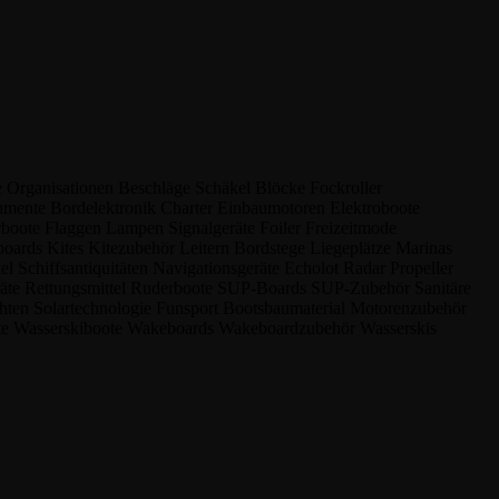
e
Organisationen
Beschläge
Schäkel
Blöcke
Fockroller
rumente
Bordelektronik
Charter
Einbaumotoren
Elektroboote
rboote
Flaggen
Lampen
Signalgeräte
Foiler
Freizeitmode
boards
Kites
Kitezubehör
Leitern
Bordstege
Liegeplätze
Marinas
kel
Schiffsantiquitäten
Navigationsgeräte
Echolot
Radar
Propeller
räte
Rettungsmittel
Ruderboote
SUP-Boards
SUP-Zubehör
Sanitäre
chten
Solartechnologie
Funsport
Bootsbaumaterial
Motorenzubehör
te
Wasserskiboote
Wakeboards
Wakeboardzubehör
Wasserskis