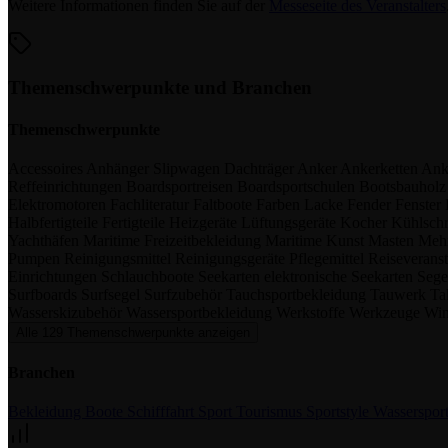
Weitere Informationen finden Sie auf der
Messeseite des Veranstalters
Themenschwerpunkte und Branchen
Themenschwerpunkte
Accessoires
Anhänger
Slipwagen
Dachträger
Anker
Ankerketten
Ank
Reffeinrichtungen
Boardsportreisen
Boardsportschulen
Bootsbauhol
Elektromotoren
Fachliteratur
Faltboote
Farben
Lacke
Fender
Fenster
Halbfertigteile
Fertigteile
Heizgeräte
Lüftungsgeräte
Kocher
Kühlsch
Yachthäfen
Maritime Freizeitbekleidung
Maritime Kunst
Masten
Meh
Pumpen
Reinigungsmittel
Reinigungsgeräte
Pflegemittel
Reiseverans
Einrichtungen
Schlauchboote
Seekarten
elektronische Seekarten
Seg
Surfboards
Surfsegel
Surfzubehör
Tauchsportbekleidung
Tauwerk
Ta
Wasserskizubehör
Wassersportbekleidung
Werkstoffe
Werkzeuge
Wi
Alle 129 Themenschwerpunkte anzeigen
Branchen
Bekleidung
Boote
Schifffahrt
Sport
Tourismus
Sportstyle
Wasserspor