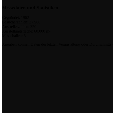
Messedaten und Statistiken
Gegründet:
1962
Besucherzahlen:
37.900
Ausstellerzahlen:
350
Ausstellungsfläche:
60.000 m²
Messehallen:
8
Angaben können Daten der letzten Veranstaltung oder Durchschnittsw