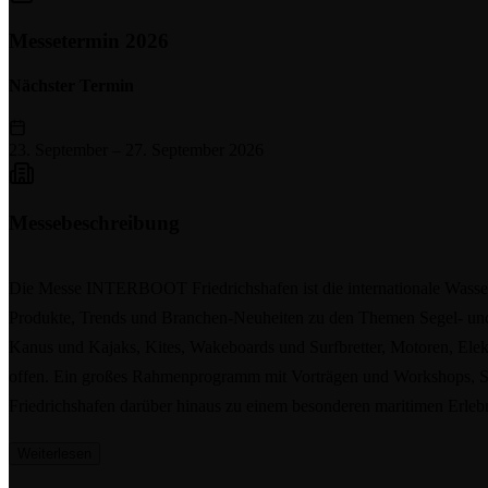
Messetermin 2026
Nächster Termin
23. September
–
27. September 2026
Messebeschreibung
Die Messe INTERBOOT Friedrichshafen ist die internationale Wasser
Produkte, Trends und Branchen-Neuheiten zu den Themen Segel- und 
Kanus und Kajaks, Kites, Wakeboards und Surfbretter, Motoren, Ele
offen. Ein großes Rahmenprogramm mit Vorträgen und Workshops, S
Friedrichshafen darüber hinaus zu einem besonderen maritimen Erlebn
Weiterlesen