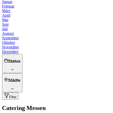
Januar
Februar
März
April
Mai
Juni
Juli
August
September
Oktober
November
Dezember
Status
Städte
Filter
Catering Messen