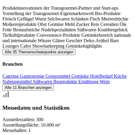
Produktinnovationen der Transgourmet-Partner und Start-ups
Vorstellung der Transgourmet-Eigenmarkenwelt
Bio-Produkte
Fleisch
Geflügel
Wurst
Selchwaren
Schinken
Fisch
Meeresfrüchte
Molkereiprodukte
Obst
Gemüse
Mehl
Zucker
Reis
Cerealien
Öle
Fette
Brotaufstriche
Nudelspezialitäten
Süßwaren
Knabbergebäck
Tiefkühlprodukte
Convenience-Produkte
Getränkebereich
nationale
und internationale Winzer
Gläser
Geschirr
Deko-Artikel
Bars
Lounges
Cafes
Showbarkeeping
Getränkehighlights
Alle 35 Themenschwerpunkte anzeigen
Branchen
Catering
Gastronomie
Genussmittel
Getränke
Hotelbedarf
Küche
Nahrungsmittel
Süßwaren
Bioprodukte
Ernährung
Wein
Alle 11 Branchen anzeigen
Messedaten und Statistiken
Ausstellerzahlen:
300
Ausstellungsfläche:
10.000 m²
Messehallen:
1