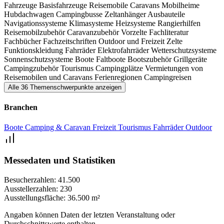
Fahrzeuge
Basisfahrzeuge
Reisemobile
Caravans
Mobilheime
Hubdachwagen
Campingbusse
Zeltanhänger
Ausbauteile
Navigationssysteme
Klimasysteme
Heizsysteme
Rangierhilfen
Reisemobilzubehör
Caravanzubehör
Vorzelte
Fachliteratur
Fachbücher
Fachzeitschriften
Outdoor und Freizeit
Zelte
Funktionskleidung
Fahrräder
Elektrofahrräder
Wetterschutzsysteme
Sonnenschutzsysteme
Boote
Faltboote
Bootszubehör
Grillgeräte
Campingzubehör
Tourismus
Campingplätze
Vermietungen von
Reisemobilen und Caravans
Ferienregionen
Campingreisen
Alle 36 Themenschwerpunkte anzeigen
Branchen
Boote
Camping & Caravan
Freizeit
Tourismus
Fahrräder
Outdoor
Messedaten und Statistiken
Besucherzahlen:
41.500
Ausstellerzahlen:
230
Ausstellungsfläche:
36.500 m²
Angaben können Daten der letzten Veranstaltung oder
Durchschnittswerte enthalten.