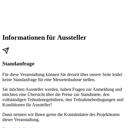
Parkplätze
Es stehen Ihnen zahlreiche Parkflächen direkt am Messegelände zur
Informationen für Aussteller
Verfügung.
Im Plan sind diese als "P-Besucher" gekennzeichnet.
Standanfrage
Bitte beachten Sie dass diese Parkplätze bei Großveranstaltungen
nur eingeschränkt nutzbar sind.
Für diese Veranstaltung können Sie derzeit über unsere Seite leider
keine Standanfrage für eine Messeteilnahme stellen.
Sie möchten Aussteller werden, haben Fragen zur Anmeldung und
möchten eine Übersicht über die Preise zur Standmiete, den
vollständigen Teilnahmegebühren, den Teilnahmebedingungen und
Konditionen für Aussteller?
Dann nennen wir Ihnen gerne die Kontaktdaten des Projektteams
dieser Veranstaltung.