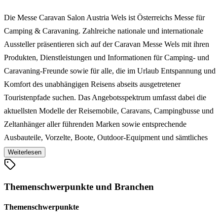
Die Messe Caravan Salon Austria Wels ist Österreichs Messe für
Camping & Caravaning. Zahlreiche nationale und internationale
Aussteller präsentieren sich auf der Caravan Messe Wels mit ihren
Produkten, Dienstleistungen und Informationen für Camping- und
Caravaning-Freunde sowie für alle, die im Urlaub Entspannung und
Komfort des unabhängigen Reisens abseits ausgetretener
Touristenpfade suchen. Das Angebotsspektrum umfasst dabei die
aktuellsten Modelle der Reisemobile, Caravans, Campingbusse und
Zeltanhänger aller führenden Marken sowie entsprechende
Ausbauteile, Vorzelte, Boote, Outdoor-Equipment und sämtliches
Zubehör oder auch österreichs größte Gebrauchtwagen-Ausstellung
Weiterlesen
der Händler. Mit Österreichs größter Gebrauchtwagen-Ausstellung
der Händler vereint der Welser Caravan Salon Austria darüber
Themenschwerpunkte und Branchen
hinaus unzählige einwandfreie und geprüfte
Gebrauchtwagenmodelle an einem Platz.
Themenschwerpunkte