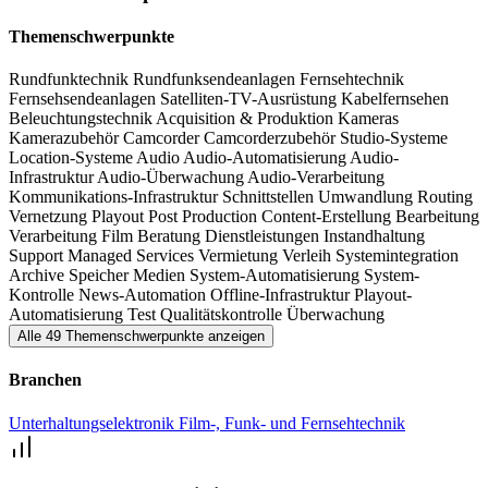
Themenschwerpunkte
Rundfunktechnik
Rundfunksendeanlagen
Fernsehtechnik
Fernsehsendeanlagen
Satelliten-TV-Ausrüstung
Kabelfernsehen
Beleuchtungstechnik
Acquisition & Produktion
Kameras
Kamerazubehör
Camcorder
Camcorderzubehör
Studio-Systeme
Location-Systeme
Audio
Audio-Automatisierung
Audio-
Infrastruktur
Audio-Überwachung
Audio-Verarbeitung
Kommunikations-Infrastruktur
Schnittstellen
Umwandlung
Routing
Vernetzung
Playout
Post Production
Content-Erstellung
Bearbeitung
Verarbeitung
Film
Beratung
Dienstleistungen
Instandhaltung
Support
Managed Services
Vermietung
Verleih
Systemintegration
Archive
Speicher
Medien
System-Automatisierung
System-
Kontrolle
News-Automation
Offline-Infrastruktur
Playout-
Automatisierung
Test
Qualitätskontrolle
Überwachung
Alle 49 Themenschwerpunkte anzeigen
Branchen
Unterhaltungselektronik
Film-, Funk- und Fernsehtechnik