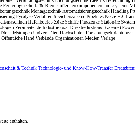
erialien
Verbindungstechnik
Dichtungstechnik
Elektrik
Befeuchtung
B
me
Fertigungstechnik für Brennstoffzellenkomponenten und -systeme
Mi
rbeitungstechnik
Montagetechnik
Automatisierungstechnik
Handling
Pr
isierung
Pyrolyse
Verfahren
Speichersysteme
Pipelines
Netze
H2-Tran
eitsmaschinen
Hafenbetrieb
Züge
Schiffe
Flugzeuge
Stationäre System
nologien
Verarbeitende Industrie (u.a. Direktreduktions-Systeme)
Power
g
Dienstleistungen
Universitäten
Hochschulen
Forschungseinrichtungen
e
Öffentliche Hand
Verbände
Organisationen
Medien
Verlage
senschaft & Technik
Technologie- und Know-How-Transfer
Ersatzbren
erte enthalten.