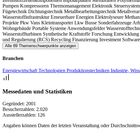
Brennstoffzellenkomponenten
Bipolarplatten
Membranen
Polymermat
Pumpen
Kompressoren
Thermomanagement
Elektronik
Steuersyste
Fügetechnik
Dichtungstechnik
Metallbearbeitungstechnik
Metallvera
Wasserstoffinfrastruktur
Erneuerbare Energien
Elektrolyseure
Methan
Projekte
Pkw
Vans
Kleintransporter
Lkw
Busse
Sonderfahrzeuge
Arb
Wohngebäude
Portable Systeme
Anwendungsfelder Wasserstofftech
Wasserstoffturbinen
Synthetische Kraftstoffe
Forschung
Entwicklun
und Regulierung (RCS)
Recycling
Finanzierung
Investment
Softwar
Alle 89 Themenschwerpunkte anzeigen
Branchen
Energiewirtschaft
Technologien
Produktionstechniken
Industrie, Wis
Messedaten und Statistiken
Gegründet:
2001
Besucherzahlen:
2.020
Ausstellerzahlen:
126
Angaben können Daten der letzten Veranstaltung oder Durchschnittsw