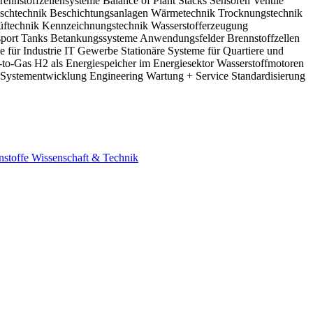
rennstoffzellensysteme
Balance of Plant
Stacks
Sensoren
Ventile
schtechnik
Beschichtungsanlagen
Wärmetechnik
Trocknungstechnik
üftechnik
Kennzeichnungstechnik
Wasserstofferzeugung
sport
Tanks
Betankungssysteme
Anwendungsfelder Brennstoffzellen
e für Industrie
IT
Gewerbe
Stationäre Systeme für Quartiere und
-to-Gas
H2 als Energiespeicher im Energiesektor
Wasserstoffmotoren
Systementwicklung
Engineering
Wartung + Service
Standardisierung
nstoffe
Wissenschaft & Technik