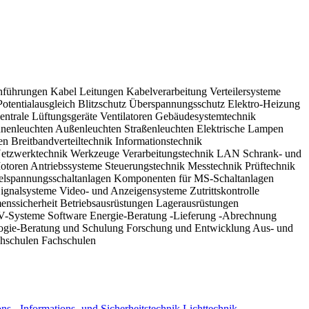
nte Technologien in die Tat umsetzen lassen.
hführungen
Kabel
Leitungen
Kabelverarbeitung
Verteilersysteme
Potentialausgleich
Blitzschutz
Überspannungsschutz
Elektro-Heizung
entrale Lüftungsgeräte
Ventilatoren
Gebäudesystemtechnik
nnenleuchten
Außenleuchten
Straßenleuchten
Elektrische Lampen
en
Breitbandverteiltechnik
Informationstechnik
etzwerktechnik
Werkzeuge
Verarbeitungstechnik
LAN Schrank- und
otoren
Antriebssysteme
Steuerungstechnik
Messtechnik
Prüftechnik
elspannungsschaltanlagen
Komponenten für MS-Schaltanlagen
ignalsysteme
Video- und Anzeigensysteme
Zutrittskontrolle
enssicherheit
Betriebsausrüstungen
Lagerausrüstungen
-Systeme
Software
Energie-Beratung
-Lieferung
-Abrechnung
ogie-Beratung und Schulung
Forschung und Entwicklung
Aus- und
hschulen
Fachschulen
s-, Informations- und Sicherheitstechnik
Lichttechnik