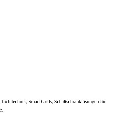
r Lichttechnik, Smart Grids, Schaltschranklösungen für
e.
 in Sonderschauen und Fachforen.