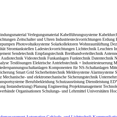
ecurity zeigt die Elektrotechnikmesse in Stuttgart, wie sich intellige
d bringt die gesamte Elektrobranche im Süden zusammen.
indungsmaterial
Verlegungsmaterial
Kabelführungssysteme
Kabeldurc
richtungen
Zeitschalter und Uhren
Industriesteckvorrichtungen
Erdung
mepumpen
Photovoltaiksysteme
Solarkollektoren
Wohnraumlüftung
Dez
ität
Stromtankstellen
Ladesteckvorrichtungen
Lichttechnik
Leuchten
I
gement
Sendetechnik
Empfangstechnik
Breitbandverteiltechnik
Antenn
n
Audiotechnik
Videotechnik
Funkanlagen
Funktechnik
Datentechnik
N
alyse
Testlösungen
Elektrische Antriebstechnik + Industriesteuerung
M
iederspannungsschaltanlagen
Komponenten für NS-Schaltanlagen
Mitt
eicherung
Smart Grid
Sicherheitstechnik
Meldesysteme
Alarmsysteme
S
tz
Mechanische-
und elektromechanische Sicherungstechnik
Unternehm
ansportsysteme
Berufsbekleidung
Schutzausrüstung
Dienstleistung
EDV
tung
Instandsetzung)
Planung
Engineering
Projektmanagement
Technol
verbände
Organisationen
Schulungs- und Lehrmittel
Universitäten
Hoc
udemanagement
Automation
Gebäude- und Lichttechnik
Kommunikation