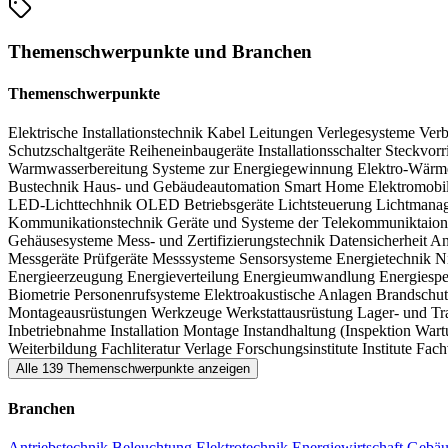
Von innovativen Lösungen für die Energieoptimierung bis hin zu Cybers
Themenschwerpunkte und Branchen
Die eltefa ist Wegbereiterin für eine nachhaltige Energiezukunft un
Themenschwerpunkte
Elektrische Installationstechnik
Kabel
Leitungen
Verlegesysteme
Verb
Schutzschaltgeräte
Reiheneinbaugeräte
Installationsschalter
Steckvor
Warmwasserbereitung
Systeme zur Energiegewinnung
Elektro-Wär
Bustechnik
Haus- und Gebäudeautomation
Smart Home
Elektromobil
LED-Lichttechhnik
OLED
Betriebsgeräte
Lichtsteuerung
Lichtmana
Kommunikationstechnik
Geräte und Systeme der Telekommuniktaio
Gehäusesysteme
Mess- und Zertifizierungstechnik
Datensicherheit
An
Messgeräte
Prüfgeräte
Messsysteme
Sensorsysteme
Energietechnik
N
Energieerzeugung
Energieverteilung
Energieumwandlung
Energiesp
Biometrie
Personenrufsysteme
Elektroakustische Anlagen
Brandschu
Montageausrüstungen
Werkzeuge
Werkstattausrüstung
Lager- und Tr
Inbetriebnahme
Installation
Montage
Instandhaltung (Inspektion
War
Weiterbildung
Fachliteratur
Verlage
Forschungsinstitute
Institute
Fach
Alle 139 Themenschwerpunkte anzeigen
Branchen
Antriebstechnik
Beleuchtung
Elektrotechnik
Energiewirtschaft
Gebä