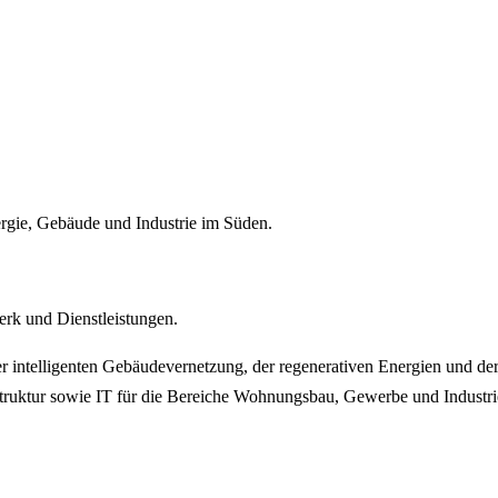
nergie, Gebäude und Industrie im Süden.
erk und Dienstleistungen.
der intelligenten Gebäudevernetzung, der regenerativen Energien und de
astruktur sowie IT für die Bereiche Wohnungsbau, Gewerbe und Industri
mm zentrale Themen der E-Branche auf und präsentiert diese praxisnah