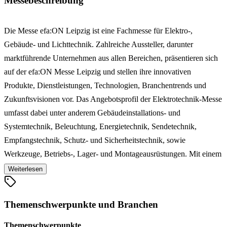
Messebeschreibung
Die Messe efa:ON Leipzig ist eine Fachmesse für Elektro-,
Gebäude- und Lichttechnik. Zahlreiche Aussteller, darunter
marktführende Unternehmen aus allen Bereichen, präsentieren sich
auf der efa:ON Messe Leipzig und stellen ihre innovativen
Produkte, Dienstleistungen, Technologien, Branchentrends und
Zukunftsvisionen vor. Das Angebotsprofil der Elektrotechnik-Messe
umfasst dabei unter anderem Gebäudeinstallations- und
Systemtechnik, Beleuchtung, Energietechnik, Sendetechnik,
Empfangstechnik, Schutz- und Sicherheitstechnik, sowie
Werkzeuge, Betriebs-, Lager- und Montageausrüstungen. Mit einem
breit aufgestellten Fachprogramm bietet die Elektro-Fachmesse
Weiterlesen
vielfache Schnittmengen für den gewinnbringenden Wissenstransfer
sowie das intensive Netzwerken der Branchenprofis. Insgesamt vier
Themenschwerpunkte und Branchen
Foren bereichern die Gebäudetechnik-Messe und vermitteln
Fachinformationen auf hohem Niveau für die jeweiligen
Themenschwerpunkte