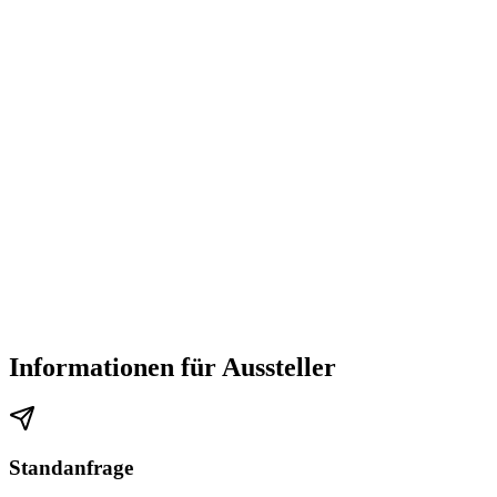
Alle Nahverkehrsverbindungen zur Leipziger Messe finden Sie bei
den
Leipziger Verkehrsbetrieben
Mit der Bahn
Am Hauptbahnhof Leipzig und an den City-Tunnel-Stationen der S-
Bahn Mitteldeutschland können Sie in die S-Bahn in Richtung
Messe umsteigen.
Mit dem Flugzeug
Informationen für Aussteller
Der Flughafen Leipzig/Halle ist von der Leipziger Messe aus
schnell erreichbar: In etwa 10 bis 15 Minuten über die Autobahn
und acht Minuten mit der S-Bahn S 5, die halbstündlich verkehrt.
Standanfrage
Weitere Anreisemöglichkeiten bestehen über den Berliner Flughafen