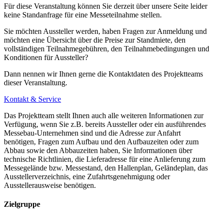
Für diese Veranstaltung können Sie derzeit über unsere Seite leider
BER sowie über den Flughafen Dresden.
keine Standanfrage für eine Messeteilnahme stellen.
Von Berlin Hauptbahnhof fährt der ICE direkt nach Leipzig in 1
Sie möchten Aussteller werden, haben Fragen zur Anmeldung und
möchten eine Übersicht über die Preise zur Standmiete, den
Stunde und 15 Minuten, von Berlin Südkreuz in 1 Stunde und 5
vollständigen Teilnahmegebühren, den Teilnahmebedingungen und
Minuten.
Konditionen für Aussteller?
Dann nennen wir Ihnen gerne die Kontaktdaten des Projektteams
Mit dem Auto sind es knapp 2 Stunden vom Berliner Flughafen bis
dieser Veranstaltung.
zur Leipziger Messe.
Kontakt & Service
Das Projektteam stellt Ihnen auch alle weiteren Informationen zur
Verfügung, wenn Sie z.B. bereits Aussteller oder ein ausführendes
Parkplätze
Messebau-Unternehmen sind und die Adresse zur Anfahrt
benötigen, Fragen zum Aufbau und den Aufbauzeiten oder zum
Das Leipziger Messegelände verfügt insgesamt über;
Abbau sowie den Abbauzeiten haben, Sie Informationen über
technische Richtlinien, die Lieferadresse für eine Anlieferung zum
Messegelände bzw. Messestand, den Hallenplan, Geländeplan, das
12.500 Besucherparkplätze
Ausstellerverzeichnis, eine Zufahrtsgenehmigung oder
Ausstellerausweise benötigen.
2.000 Ausstellerparkplätze
200 Lkw-Parkplätze
Zielgruppe