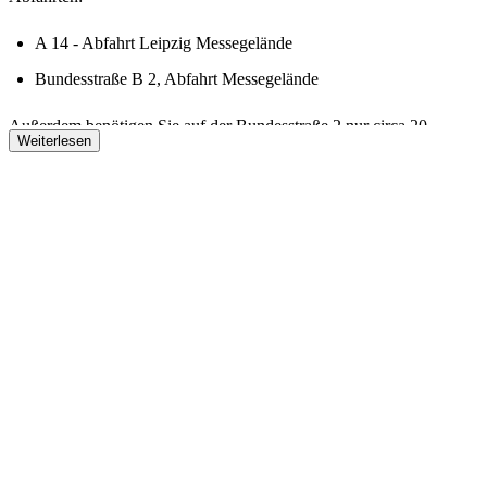
A 14 - Abfahrt Leipzig Messegelände
Bundesstraße B 2, Abfahrt Messegelände
Außerdem benötigen Sie auf der Bundesstraße 2 nur circa 20
Weiterlesen
Minuten vom Messegelände bis in die Leipziger Innenstadt.
Mit den öffentlichen Verkehrsmitteln (ÖPNV)
Mit der Straßenbahn gelangen Sie direkt zum Messegelände
(Endhaltestelle "Messegelände").
Sie erreichen das Leipziger Messegelände auch per Regionalbahn
(RB) oder S-Bahn (S).
Orientieren Sie sich bei Ihrer Anreise an der Station "Leipzig
Messe".