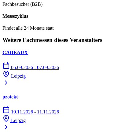
einen Hubschrauber-Landeplatz
Fachbesucher (B2B)
Bei der Parkplatzsuche ist Ihnen das dynamische Parkleitsystem
Messezyklus
behilflich, das Sie schnell zu freien Besucherparkplätzen führt.
Findet alle 24 Monate statt
Weitere Fachmessen dieses Veranstalters
CADEAUX
05.09.2026 - 07.09.2026
Leipzig
protekt
10.11.2026 - 11.11.2026
Leipzig