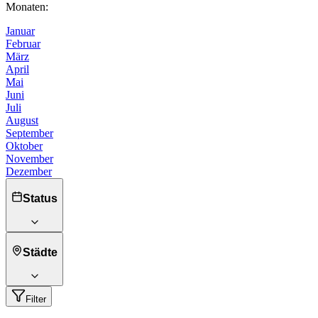
Monaten:
Januar
Februar
März
April
Mai
Juni
Juli
August
September
Oktober
November
Dezember
Status
Städte
Filter