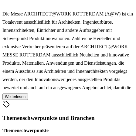
Die Messe ARCHITECT@WORK ROTTERDAM (A@W) ist ein
Totalevent ausschließlich für Architekten, Ingenieurbüros,
Innenarchitekten, Einrichter und andere Auftraggeber mit
Schwerpunkt Produktinnovationen. Zahlreiche Hersteller und
exklusive Vertreiber präsentieren auf der ARCHITECT@WORK
MESSE ROTTERDAM ausschließlich Neuheiten und innovative
Produkte, Materialien, Anwendungen und Dienstleistungen, die
einem Ausschuss aus Architekten und Innenarchitekten vorgelegt
werden, der den Innovationswert jedes ausgestellten Produkts
bewertet und auch auf ein ausgewogenes Angebot achtet, damit die
einzelnen Produktgruppen angemessen repräsentiert werden.
Weiterlesen
Verschiedene Kurzseminare vermitteln darüber hinaus auf der
ROTTERDAMER ARCHITECT@WORK Messe Fachkenntnisse
Themenschwerpunkte und Branchen
über Neuheiten und bieten den Teilnehmern darüber hinaus die
Möglichkeit zum intensiven Erfahrungsaustausch.
Themenschwerpunkte