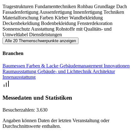
Tragestrukturen
Fundamenttechniken
Rohbau
Grundlage
Dach
Fassadenfertigung
Aussenfertigung
Innenfertigung
Techniken
Materialforschung
Farben
Kleber
Wandbekleidung
Deckenbekeldiung
Bodenbekleidung
Fensterdekoration
Sonnenschutz
Ausstattung
Rohstoffe mit Qualitäts- und
Umweltlabel
Dienstleistungen
Alle 20 Themenschwerpunkte anzeigen
Branchen
Baumessen
Farben & Lacke
Gebäudemanagement
Innovationen
Raumausstattung
Gebäude- und Lichttechnik
Architektur
Innenausstattung
Messedaten und Statistiken
Besucherzahlen:
3.630
Angaben können Daten der letzten Veranstaltung oder
Durchschnittswerte enthalten.