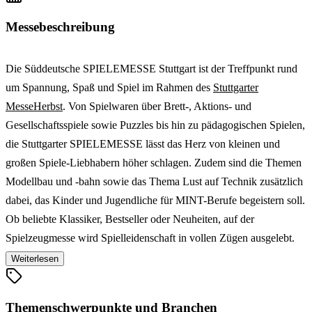
Messebeschreibung
Die Süddeutsche SPIELEMESSE Stuttgart ist der Treffpunkt rund
um Spannung, Spaß und Spiel im Rahmen des
Stuttgarter
MesseHerbst
. Von Spielwaren über Brett-, Aktions- und
Gesellschaftsspiele sowie Puzzles bis hin zu pädagogischen Spielen,
die Stuttgarter SPIELEMESSE lässt das Herz von kleinen und
großen Spiele-Liebhabern höher schlagen. Zudem sind die Themen
Modellbau und -bahn sowie das Thema Lust auf Technik zusätzlich
dabei, das Kinder und Jugendliche für MINT-Berufe begeistern soll.
Ob beliebte Klassiker, Bestseller oder Neuheiten, auf der
Spielzeugmesse wird Spielleidenschaft in vollen Zügen ausgelebt.
Wer Spiele, Puzzles, Spielzeug oder Weihnachtsgeschenke sucht, ist
Weiterlesen
hier genau richtig. Eine bunte Produktvielfalt wartet nur darauf, von
dir entdeckt zu werden. Verschiedene unterhaltsame Turniere,
Themenschwerpunkte und Branchen