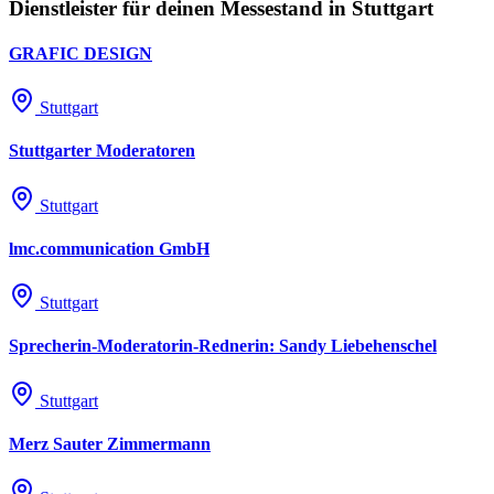
Dienstleister für deinen Messestand in Stuttgart
GRAFIC DESIGN
Stuttgart
Stuttgarter Moderatoren
Stuttgart
lmc.communication GmbH
Stuttgart
Sprecherin-Moderatorin-Rednerin: Sandy Liebehenschel
Stuttgart
Merz Sauter Zimmermann