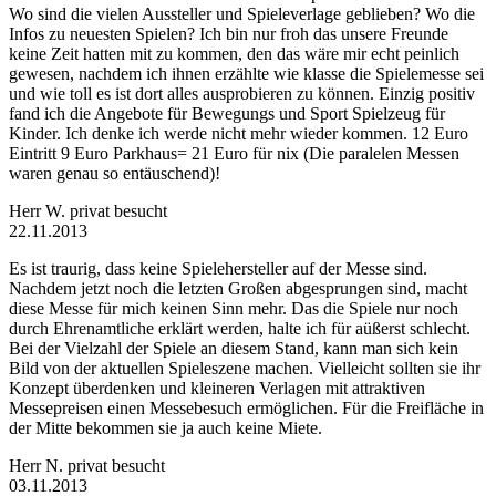
Wo sind die vielen Aussteller und Spieleverlage geblieben? Wo die
Infos zu neuesten Spielen? Ich bin nur froh das unsere Freunde
keine Zeit hatten mit zu kommen, den das wäre mir echt peinlich
gewesen, nachdem ich ihnen erzählte wie klasse die Spielemesse sei
und wie toll es ist dort alles ausprobieren zu können. Einzig positiv
fand ich die Angebote für Bewegungs und Sport Spielzeug für
Kinder. Ich denke ich werde nicht mehr wieder kommen. 12 Euro
Eintritt 9 Euro Parkhaus= 21 Euro für nix (Die paralelen Messen
waren genau so entäuschend)!
Herr W.
privat besucht
22.11.2013
Es ist traurig, dass keine Spielehersteller auf der Messe sind.
Nachdem jetzt noch die letzten Großen abgesprungen sind, macht
diese Messe für mich keinen Sinn mehr. Das die Spiele nur noch
durch Ehrenamtliche erklärt werden, halte ich für aüßerst schlecht.
Bei der Vielzahl der Spiele an diesem Stand, kann man sich kein
Bild von der aktuellen Spieleszene machen. Vielleicht sollten sie ihr
Konzept überdenken und kleineren Verlagen mit attraktiven
Messepreisen einen Messebesuch ermöglichen. Für die Freifläche in
der Mitte bekommen sie ja auch keine Miete.
Herr N.
privat besucht
03.11.2013