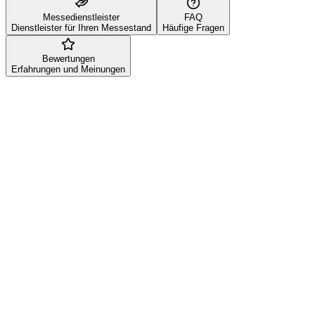
Messedienstleister
FAQ
Dienstleister für Ihren Messestand
Häufige Fragen
Bewertungen
Erfahrungen und Meinungen