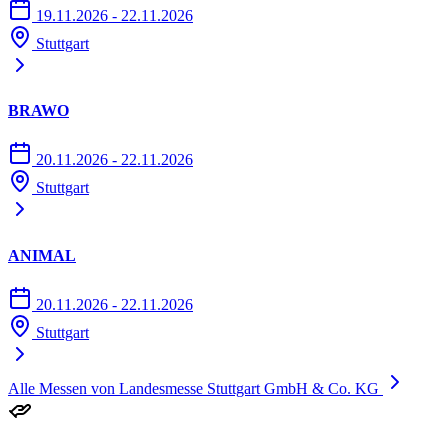
EnBW mit insgesamt zwölf Ladeanschlüssen für Elektroautos und
19.11.2026 - 22.11.2026
strombetriebene Zweiräder (z.B. E-Bikes, Pedelecs).
Stuttgart
Weitere E-Ladestationen bietet der benachbarte Flughafen.
BRAWO
Kann ich per Park + Ride zur Landesmesse Stuttgart anreisen?
20.11.2026 - 22.11.2026
Eine kostengünstige Alternative zum Parken am Messegelände sind
Stuttgart
die P+R Parkplätze in Stuttgart und den umliegenden Landkreisen.
Im Gebiet des VVS (Verkehrs- und Tarifverbund Stuttgart) können
ANIMAL
Besucher ihr Fahrzeug auf einem von mehr als 200 P+R-Anlangen
stehen lassen und entspannt mit den öffentlichen Verkehrsmitteln
20.11.2026 - 22.11.2026
weiterreisen. Besonders praktisch: Die KombiTickets mit VVS-
Stuttgart
Aufdruck berechtigen neben dem Eintritt zur Messe auch zur
kostenfreien Nutzung des ÖPNV im gesamten VVS-Netz.
Alle Messen von Landesmesse Stuttgart GmbH & Co. KG