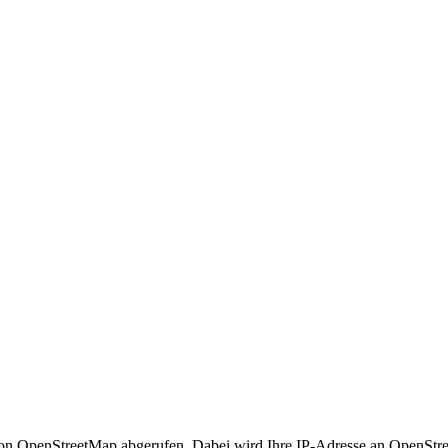
n OpenStreetMap abgerufen. Dabei wird Ihre IP-Adresse an OpenStre