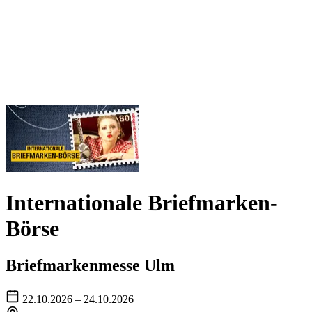
Internationale Briefmarken-
Börse
Briefmarkenmesse Ulm
22.10.2026 – 24.10.2026