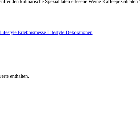
menfreuden
kulinarische Spezialitäten erlesene Weine
Kaffeepezialitäten
Lifestyle
Erlebnismesse
Lifestyle
Dekorationen
erte enthalten.