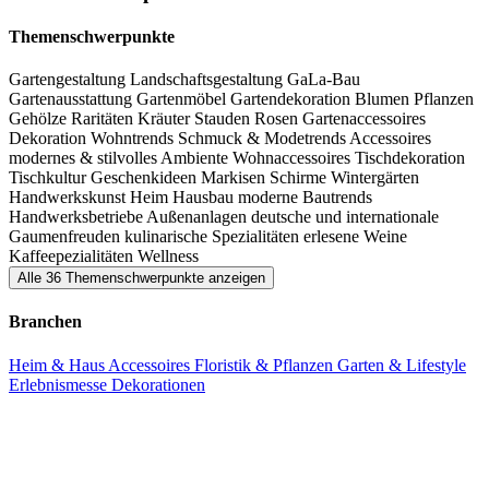
Themenschwerpunkte
Gartengestaltung
Landschaftsgestaltung
GaLa-Bau
Gartenausstattung
Gartenmöbel
Gartendekoration
Blumen
Pflanzen
Gehölze
Raritäten
Kräuter
Stauden
Rosen
Gartenaccessoires
Dekoration
Wohntrends
Schmuck & Modetrends
Accessoires
modernes & stilvolles Ambiente
Wohnaccessoires
Tischdekoration
Tischkultur
Geschenkideen
Markisen
Schirme
Wintergärten
Handwerkskunst
Heim
Hausbau
moderne Bautrends
Handwerksbetriebe
Außenanlagen
deutsche und internationale
Gaumenfreuden
kulinarische Spezialitäten erlesene Weine
Kaffeepezialitäten
Wellness
Alle 36 Themenschwerpunkte anzeigen
Branchen
Heim & Haus
Accessoires
Floristik & Pflanzen
Garten & Lifestyle
Erlebnismesse
Dekorationen