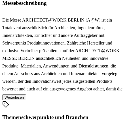
Messebeschreibung
Die Messe ARCHITECT@WORK BERLIN (A@W) ist ein
Totalevent ausschließlich für Architekten, Ingenieurbüros,
Innenarchitekten, Einrichter und andere Auftraggeber mit
Schwerpunkt Produktinnovationen. Zahlreiche Hersteller und
exklusive Vertreiber präsentieren auf der ARCHITECT@WORK
MESSE BERLIN ausschließlich Neuheiten und innovative
Produkte, Materialien, Anwendungen und Dienstleistungen, die
einem Ausschuss aus Architekten und Innenarchitekten vorgelegt
werden, der den Innovationswert jedes ausgestellten Produkts
bewertet und auch auf ein ausgewogenes Angebot achtet, damit die
einzelnen Produktgruppen angemessen repräsentiert werden.
Weiterlesen
Verschiedene Kurzseminare vermitteln darüber hinaus auf der
BERLINER ARCHITECT@WORK Messe Fachkenntnisse über
Themenschwerpunkte und Branchen
Neuheiten und bieten den Teilnehmern darüber hinaus die