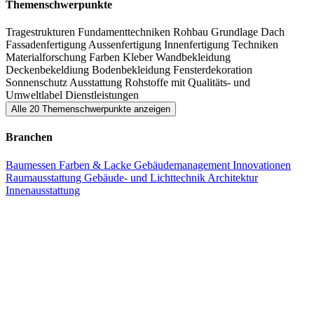
Möglichkeit zum intensiven Erfahrungsaustausch.
Themenschwerpunkte
Tragestrukturen
Fundamenttechniken
Rohbau
Grundlage
Dach
Fassadenfertigung
Aussenfertigung
Innenfertigung
Techniken
Materialforschung
Farben
Kleber
Wandbekleidung
Deckenbekeldiung
Bodenbekleidung
Fensterdekoration
Sonnenschutz
Ausstattung
Rohstoffe mit Qualitäts- und
Umweltlabel
Dienstleistungen
Alle 20 Themenschwerpunkte anzeigen
Branchen
Baumessen
Farben & Lacke
Gebäudemanagement
Innovationen
Raumausstattung
Gebäude- und Lichttechnik
Architektur
Innenausstattung