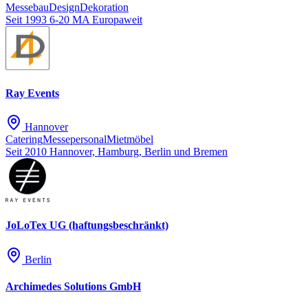
Messebau
Design
Dekoration
Seit 1993
6-20 MA
Europaweit
Ray Events
Hannover
Catering
Messepersonal
Mietmöbel
Seit 2010
Hannover, Hamburg, Berlin und Bremen
JoLoTex UG (haftungsbeschränkt)
Berlin
Archimedes Solutions GmbH