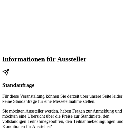
Verkehrsmitteln über eine Kombination aus S-Bahn und U-Bahn zu
erreichen. Nehmen Sie am Flughafen den FEX bis Potsdamer Platz.
Von dort nehmen Sie die U-Bahnlinie U2 bis Gleisdreieck. Die
Fahrzeit beträgt ca. 40 Minuten.
Parkplätze
Informationen für Aussteller
Stellplätze stehen nur begrenztem Umfang zur Verfügung.
Parkhaus Gleisdreieck
Einfahrt in das Parkhaus Gleisdreieck über Schöneberger Ufer.
Standanfrage
Öffnungszeiten: Ein- und Ausfahrt Mo-So 24 Stunden möglich
Für diese Veranstaltung können Sie derzeit über unsere Seite leider
keine Standanfrage für eine Messeteilnahme stellen.
Sie möchten Aussteller werden, haben Fragen zur Anmeldung und
möchten eine Übersicht über die Preise zur Standmiete, den
vollständigen Teilnahmegebühren, den Teilnahmebedingungen und
Konditionen für Aussteller?