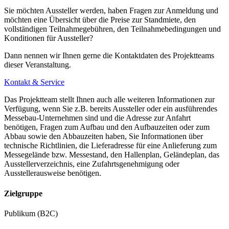
Sie möchten Aussteller werden, haben Fragen zur Anmeldung und
möchten eine Übersicht über die Preise zur Standmiete, den
vollständigen Teilnahmegebühren, den Teilnahmebedingungen und
Konditionen für Aussteller?
Mit dem Flugzeug
Dann nennen wir Ihnen gerne die Kontaktdaten des Projektteams
Der Flughafen Bremen (Bremen Airport) ist ca. 35 Autominuten
dieser Veranstaltung.
entfernt.
Kontakt & Service
Ein Transferdienst vom und zum Flughafen kann jederzeit vermittelt
Das Projektteam stellt Ihnen auch alle weiteren Informationen zur
werden. Infos:
http://www.airport-bremen.com
Verfügung, wenn Sie z.B. bereits Aussteller oder ein ausführendes
Messebau-Unternehmen sind und die Adresse zur Anfahrt
benötigen, Fragen zum Aufbau und den Aufbauzeiten oder zum
Abbau sowie den Abbauzeiten haben, Sie Informationen über
Parkplätze
technische Richtlinien, die Lieferadresse für eine Anlieferung zum
Messegelände bzw. Messestand, den Hallenplan, Geländeplan, das
Das Gelände verfügt über ein Freigelände mit ca. 3.000
Ausstellerverzeichnis, eine Zufahrtsgenehmigung oder
Ausstellerausweise benötigen.
gebührenpflichtigen Parkplätzen.
Zielgruppe
Parkplatz (P1) EWE ARENA
Publikum (B2C)
Anfahrt über Straßburger Straße; Navi-Adresse: Maastrichter