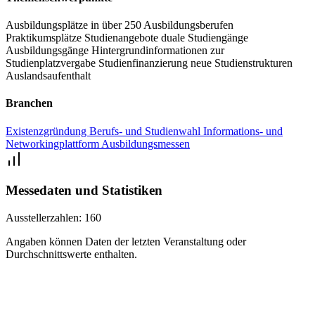
Die Job4u Oldenburg bietet eine gute Möglichkeit, sich inspirieren
Ausbildungsplätze in über 250 Ausbildungsberufen
zu lassen und mit zahlreichen Menschen unterschiedlichster
Praktikumsplätze
Studienangebote
duale Studiengänge
Branchen ins Gespräch zu kommen.
Ausbildungsgänge
Hintergrundinformationen zur
Studienplatzvergabe
Studienfinanzierung
neue Studienstrukturen
Auslandsaufenthalt
Branchen
Existenzgründung
Berufs- und Studienwahl
Informations- und
Networkingplattform
Ausbildungsmessen
Messedaten und Statistiken
Ausstellerzahlen:
160
Angaben können Daten der letzten Veranstaltung oder
Durchschnittswerte enthalten.