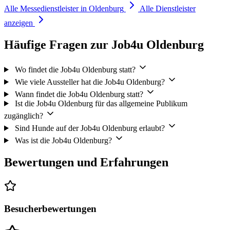
Messestraße
.
Alle Messedienstleister in Oldenburg
Alle Dienstleister
anzeigen
Informationen dazu gibt es unter
Chargefinder Messestraße 1,
Oldenburg EWE Go
Häufige Fragen zur Job4u Oldenburg
Wo findet die Job4u Oldenburg statt?
Wie viele Aussteller hat die Job4u Oldenburg?
Wann findet die Job4u Oldenburg statt?
Ist die Job4u Oldenburg für das allgemeine Publikum
zugänglich?
Sind Hunde auf der Job4u Oldenburg erlaubt?
Was ist die Job4u Oldenburg?
Bewertungen und Erfahrungen
Besucherbewertungen