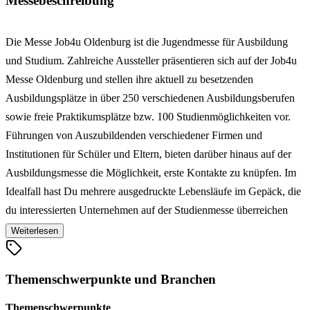
Messebeschreibung
Die Messe Job4u Oldenburg ist die Jugendmesse für Ausbildung
und Studium. Zahlreiche Aussteller präsentieren sich auf der Job4u
Messe Oldenburg und stellen ihre aktuell zu besetzenden
Ausbildungsplätze in über 250 verschiedenen Ausbildungsberufen
sowie freie Praktikumsplätze bzw. 100 Studienmöglichkeiten vor.
Führungen von Auszubildenden verschiedener Firmen und
Institutionen für Schüler und Eltern, bieten darüber hinaus auf der
Ausbildungsmesse die Möglichkeit, erste Kontakte zu knüpfen. Im
Idealfall hast Du mehrere ausgedruckte Lebensläufe im Gepäck, die
du interessierten Unternehmen auf der Studienmesse überreichen
kannst. Eine Bewerbung kann immer noch nachgereicht werden.
Weiterlesen
Praktisch ist es auch, eine kleine Tasche dabei zu haben, in der du
Flyer und Infomaterial sammeln kannst. Vergiss nicht, deine
Themenschwerpunkte und Branchen
wichtigsten Fragen vorzubereiten – spontane Gespräche gelingen
auf der Bildungsmesse leichter, wenn du Notizen griffbereit hast.
Themenschwerpunkte