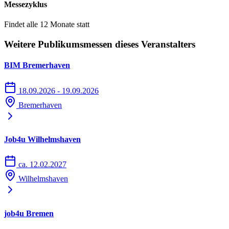
Messezyklus
Straße 3, 26123 Oldenburg
Findet alle 12 Monate statt
Parkplatz (P2 + P3) Messehalle, Kongresshalle, Festsäle
Weitere Publikumsmessen dieses Veranstalters
Anfahrt über Donnerschweer Straße und Europaplatz; Navi-
Adresse: Messestraße, 26123 Oldenburg
BIM Bremerhaven
Bei Einfahrt auf das Parkgelände erfolgt eine
18.09.2026 - 19.09.2026
Kennzeichenerkennung vor der Schranke, danach öffnet die
Bremerhaven
Schranke automatisch.
Job4u Wilhelmshaven
Barrierefreie Parkplätze
ca. 12.02.2027
Eingang Nord (Kongress- und Messehalle)
Wilhelmshaven
24 gekennzeichnete Behindertenparkplätze erreichbar direkt von
der Messestraße
job4u Bremen