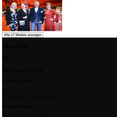
Alle 17 Medien anzeigen
Übersicht
Messetermine 2026
Nächster Termin
16. Oktober
–
18. Oktober 2026
Weitere Termine
15.10.2027 – 17.10.2027