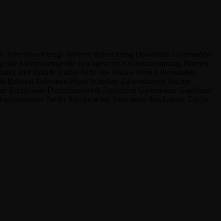
ik
Schreibwerkzeuge
Wohnen
Beleuchtung
Dekoration
Gartenmöbel
geräte
Elektrokleingeräte
Kochgeschirr
Küchenausstattung
Pfannen
ränke
Bier
Brände
Kaffee
Säfte
Tee
Wasser
Wein
Lebensmittel
sta
Rohkost
Süßwaren
Wurst
Schinken
Zubereitungen
Bücher
uer
Buchbinder
Designhandwerk
Fotografen
Gartenbauer
Glasbläser
Raumausstatter
Sattler
Schuhmacher
Steinmetze
Stuckateure
Töpfer