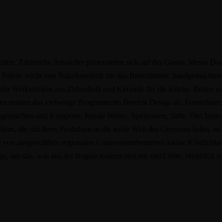
ltur. Zahlreiche Aussteller präsentieren sich auf der Gustav Messe Do
Die Palette reicht von Naturkosmetik für das Badezimmer, handgemach
 oder Werkstücken aus Zirbenholz und Keramik für die Küche. Betten 
en runden das vielseitige Programm im Bereich Design ab. Feinschmec
ingemachtes und Kompotte, feinste Weine, Spirituosen, Säfte, Öle, biol
ern, die mit ihren Produkten in die weite Welt des Genusses laden, ist
 von ausgewählten regionalen Gastronomiebetrieben kleine Köstlichkei
ige, um das, was aus der Region kommt und mit viel Liebe, Weitblick so
.