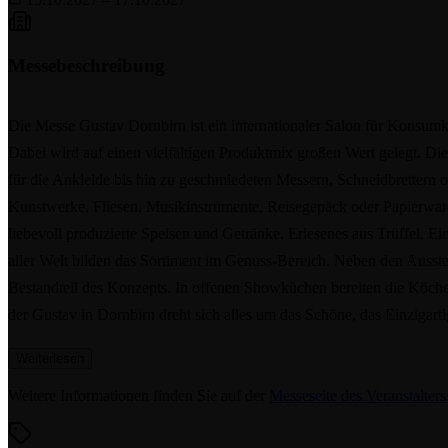
Messebeschreibung
Die Messe Gustav Dornbirn ist ein internationaler Salon für Konsumku
Dabei wird auf einen vielfältigen Produktmix großen Wert gelegt. 
für die Ankleide bis hin zu geschmiedeten Messern, Schneidbrettern
Kunstwerke, Fliesen, Musikinstrumente, Reisegepäck oder Papierwar
liebevoll produzierte Speisen und Getränke. Erlesenes aus Trüffel, E
aller Welt bilden das Sortiment im Genuss-Bereich. Neben den Ausstell
Bestandteil des Konzepts. In offenen Showküchen bereiten die Köche
der Gustav in Dornbirn dreht sich alles um das Schöne, das Einzigart
Weiterlesen
Weitere Informationen finden Sie auf der
Messeseite des Veranstalters