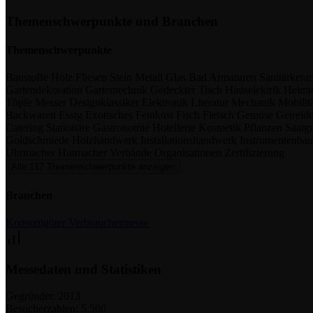
Themenschwerpunkte und Branchen
Themenschwerpunkte
Baustoffe
Holz
Fliesen
Stein
Metall
Glas
Bad
Armaturen
Sanitärker
Gartendekoration
Gartentechnik
Gedeckter Tisch
Hauselektrik
Heimte
Töpfe
Messer
Designklassiker
Elektronik
Literatur
Mechanik
Mobilit
Backwaren
Essig
Exotisches
Feinkost
Fisch
Fleisch
Gemüse
Getreid
Catering
Stationäre Gastronomie
Hotellerie
Kosmetik
Pflanzen
Saatg
Goldschmiede
Holzhandwerk
Installationshandwerk
Instrumentenba
Uhrmacher
Hutmacher
Verbände
Organisationen
Zertifizierung
Alle 117 Themenschwerpunkte anzeigen
Branchen
Konsumgüter
Verbrauchermesse
Messedaten und Statistiken
Gegründet:
2013
Besucherzahlen:
5.500