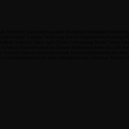
amik
Badmöbel
Badausstattung
Büro
Büromöbel
Bürobedarf
Bürotechn
xtilien
Möbel
Teppiche
Werkzeuge
Küche
Einbauküchen
Elektrogroß
ät
Mode
Schmuck
Spiele
Sport
Uhren
Unterhaltung
Musik
Genuss
Get
e
Gewürze
Hülsenfrüchte
Käse
Kräuter
Molkereiprodukte
Obst
Öle
Pa
ut
Touristik
Zigarren
Ausbauhandwerk
Bekleidungshandwerk
Bootsba
uer
Lebensmittelhandwerk
Maler
Metallhandwerk
Ofenbauer
Polsterer