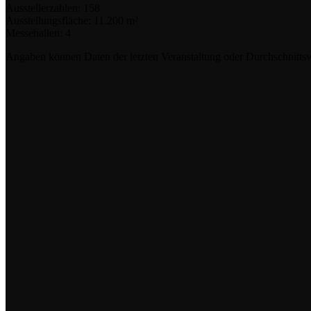
Ausstellerzahlen:
158
Ausstellungsfläche:
11.200 m²
Messehallen:
4
Angaben können Daten der letzten Veranstaltung oder Durchschnittsw