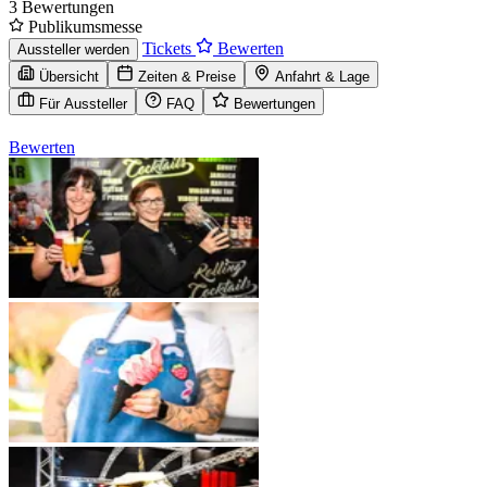
3 Bewertungen
Publikumsmesse
Tickets
Bewerten
Aussteller werden
Übersicht
Zeiten & Preise
Anfahrt & Lage
Für Aussteller
FAQ
Bewertungen
Bewerten