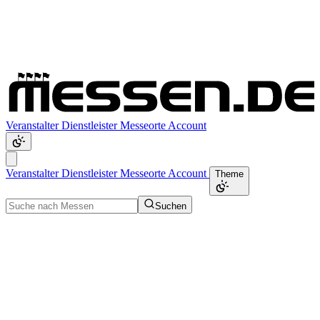
Veranstalter
Dienstleister
Messeorte
Account
Veranstalter
Dienstleister
Messeorte
Account
Theme
Suchen