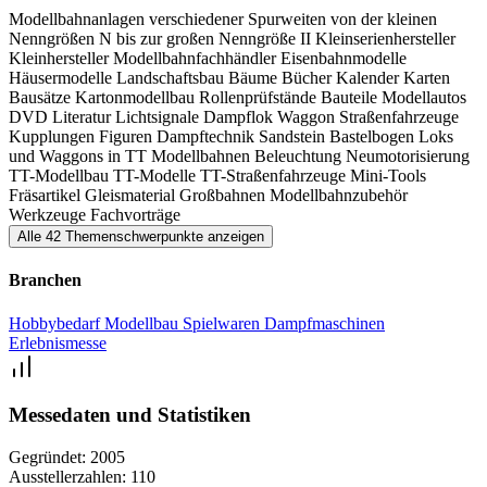
Modellbahnanlagen verschiedener Spurweiten
von der kleinen
Nenngrößen N bis zur großen Nenngröße II
Kleinserienhersteller
Kleinhersteller
Modellbahnfachhändler
Eisenbahnmodelle
Häusermodelle
Landschaftsbau
Bäume
Bücher
Kalender
Karten
Bausätze
Kartonmodellbau
Rollenprüfstände
Bauteile
Modellautos
DVD
Literatur
Lichtsignale
Dampflok
Waggon
Straßenfahrzeuge
Kupplungen
Figuren
Dampftechnik
Sandstein
Bastelbogen
Loks
und Waggons in TT
Modellbahnen
Beleuchtung
Neumotorisierung
TT-Modellbau
TT-Modelle
TT-Straßenfahrzeuge
Mini-Tools
Fräsartikel
Gleismaterial
Großbahnen
Modellbahnzubehör
Werkzeuge
Fachvorträge
Alle 42 Themenschwerpunkte anzeigen
Branchen
Hobbybedarf
Modellbau
Spielwaren
Dampfmaschinen
Erlebnismesse
Messedaten und Statistiken
Gegründet:
2005
Ausstellerzahlen:
110