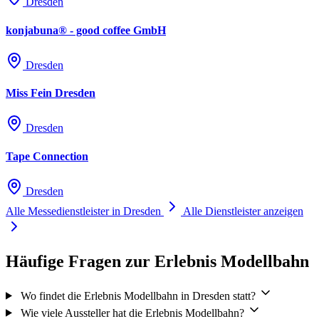
Dresden
konjabuna® - good coffee GmbH
Parkplätze
Rund um das Messegelände stehen ca. 1.200 PKW-Stellplätze auf
Dresden
der Parkfläche P7 zur Verfügung.
Miss Fein Dresden
Stellplätze für Menschen mit Behinderungen
Dresden
Eine begrenzte Anzahl Behindertenparkplätze befindet sich in
Tape Connection
Höhe des Gebäudes "Am Messering 4".
Fahrzeughalter mit Behindertenausweis können zudem den
Dresden
Besucherparkplatz P7 kostenlos befahren.
Alle Messedienstleister in Dresden
Alle Dienstleister anzeigen
Ladestationen für Elektroautos
Häufige Fragen zur Erlebnis Modellbahn
Die MESSE DRESDEN bietet eine Ladesäule (mit zwei
Stellplätzen) für E-Mobilität.
Wo findet die Erlebnis Modellbahn in Dresden statt?
Wie viele Aussteller hat die Erlebnis Modellbahn?
Wohnmobile / Caravans