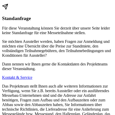
mit der S-Bahn S1 (Richtung Schöna) bis Bahnhof Mitte
mit der S-Bahn S2 (Richtung Pirna) bis Bahnhof Mitte
Standanfrage
mit der Straßenbahnlinie 6 (Richtung Wölfnitz) bis Bahnhof
Für diese Veranstaltung können Sie derzeit über unsere Seite leider
Mitte
keine Standanfrage für eine Messeteilnahme stellen.
ab Bahnhof Mitte weiter mit Straßenbahnlinie 10 (Richtung
Sie möchten Aussteller werden, haben Fragen zur Anmeldung und
MESSE DRESDEN)
möchten eine Übersicht über die Preise zur Standmiete, den
vollständigen Teilnahmegebühren, den Teilnahmebedingungen und
Konditionen für Aussteller?
ab Zentrum/Postplatz:
Dann nennen wir Ihnen gerne die Kontaktdaten des Projektteams
mit den Straßenbahnlinien 1 (Richtung Leutewitz), 2 (Richtung
dieser Veranstaltung.
Gorbitz), Buslinie 94 (Richtung Cossebaude/Niederwartha) bis
Kontakt & Service
Bahnhof Mitte
Das Projektteam stellt Ihnen auch alle weiteren Informationen zur
ab Bahnhof Mitte weiter mit Straßenbahnlinie 10 (Richtung
Verfügung, wenn Sie z.B. bereits Aussteller oder ein ausführendes
Messebau-Unternehmen sind und die Adresse zur Anfahrt
MESSE DRESDEN)
benötigen, Fragen zum Aufbau und den Aufbauzeiten oder zum
Abbau sowie den Abbauzeiten haben, Sie Informationen über
technische Richtlinien, die Lieferadresse für eine Anlieferung zum
Messegelände bzw. Messestand, den Hallenplan, Geländeplan, das