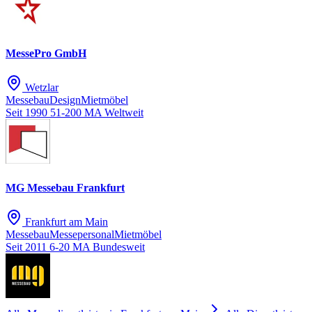
MessePro GmbH
Wetzlar
Messebau
Design
Mietmöbel
Seit 1990
51-200 MA
Weltweit
MG Messebau Frankfurt
Frankfurt am Main
Messebau
Messepersonal
Mietmöbel
Seit 2011
6-20 MA
Bundesweit