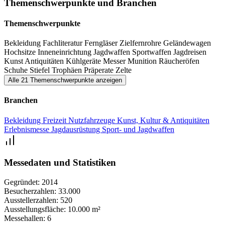
Themenschwerpunkte und Branchen
musikalischen Präsentationen.
Themenschwerpunkte
Bekleidung
Fachliteratur
Ferngläser
Zielfernrohre
Geländewagen
Hochsitze
Inneneinrichtung
Jagdwaffen
Sportwaffen
Jagdreisen
Kunst
Antiquitäten
Kühlgeräte
Messer
Munition
Räucheröfen
Schuhe
Stiefel
Trophäen
Präperate
Zelte
Alle 21 Themenschwerpunkte anzeigen
Branchen
Bekleidung
Freizeit
Nutzfahrzeuge
Kunst, Kultur & Antiquitäten
Erlebnismesse
Jagdausrüstung
Sport- und Jagdwaffen
Messedaten und Statistiken
Gegründet:
2014
Besucherzahlen:
33.000
Ausstellerzahlen:
520
Ausstellungsfläche:
10.000 m²
Messehallen:
6