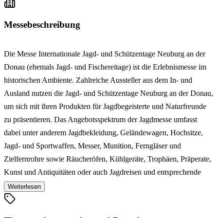
Messebeschreibung
Die Messe Internationale Jagd- und Schützentage Neuburg an der
Donau (ehemals Jagd- und Fischereitage) ist die Erlebnismesse im
historischen Ambiente. Zahlreiche Aussteller aus dem In- und
Ausland nutzen die Jagd- und Schützentage Neuburg an der Donau,
um sich mit ihren Produkten für Jagdbegeisterte und Naturfreunde
zu präsentieren. Das Angebotsspektrum der Jagdmesse umfasst
dabei unter anderem Jagdbekleidung, Geländewagen, Hochsitze,
Jagd- und Sportwaffen, Messer, Munition, Ferngläser und
Zielfernrohre sowie Räucheröfen, Kühlgeräte, Trophäen, Präperate,
Kunst und Antiquitäten oder auch Jagdreisen und entsprechende
Fachliteratur. Abgerundet werden die Jagd- und Schützentage
Weiterlesen
Neuburg an der Donau durch ein abwechslungsreiches kulturelles
Rahmenprogramm mit verschiedenen Vorführungen und