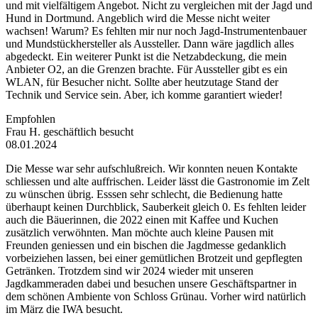
und mit vielfältigem Angebot. Nicht zu vergleichen mit der Jagd und
Hund in Dortmund. Angeblich wird die Messe nicht weiter
wachsen! Warum? Es fehlten mir nur noch Jagd-Instrumentenbauer
und Mundstückhersteller als Aussteller. Dann wäre jagdlich alles
abgedeckt. Ein weiterer Punkt ist die Netzabdeckung, die mein
Anbieter O2, an die Grenzen brachte. Für Aussteller gibt es ein
WLAN, für Besucher nicht. Sollte aber heutzutage Stand der
Technik und Service sein. Aber, ich komme garantiert wieder!
Empfohlen
Frau H.
geschäftlich besucht
08.01.2024
Die Messe war sehr aufschlußreich. Wir konnten neuen Kontakte
schliessen und alte auffrischen. Leider lässt die Gastronomie im Zelt
zu wünschen übrig. Esssen sehr schlecht, die Bedienung hatte
überhaupt keinen Durchblick, Sauberkeit gleich 0. Es fehlten leider
auch die Bäuerinnen, die 2022 einen mit Kaffee und Kuchen
zusätzlich verwöhnten. Man möchte auch kleine Pausen mit
Freunden geniessen und ein bischen die Jagdmesse gedanklich
vorbeiziehen lassen, bei einer gemütlichen Brotzeit und gepflegten
Getränken. Trotzdem sind wir 2024 wieder mit unseren
Jagdkammeraden dabei und besuchen unsere Geschäftspartner in
dem schönen Ambiente von Schloss Grünau. Vorher wird natürlich
im März die IWA besucht.