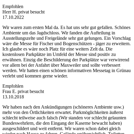
Empfohlen
Herr H.
privat besucht
17.10.2022
Wir waren zum ersten Mal da. Es hat uns sehr gut gefallen. Schönes
Ambiente um das Jagdschloss. Wir fanden die Aufteilung in
Ausstellungszelte und Freigelände sehr gut gelungen. Ein Vorschlag
wäre die Messe für Fischer und Bogenschützen - jäger zu erweitern.
Ich glaube es wäre noch Platz für eine weiters Zelt da. Die
kostenlosen Parkplätze im Umfeld der Messe sind positiv zu
erwähnen. Einzig die Beschilderung der Parkplätze war verwirrend
vor allem bei der Anfahrt über Maxweiler und sollte verbessert
werden. Wir hatten einen schönen informativen Messetag in Grünau
verlebt und kommen gerne wieder.
Empfohlen
Frau E.
privat besucht
13.10.2018
Wir haben nach den Ankündigungen (schöneres Ambiente usw.)
mehr von den Örtlichkeiten erwartet. Parkmöglichkeiten äußerst
schlecht teilweise auch falsch (Wir standen vor schlecht gelaunten
Bundeswehrlern, die den Eingang der Kaserne bewacht haben)
ausgeschildert und weit entfernt. Wir waren schon dabei gleich
wieder nach Hause zu fahren. Gelände unübersichtlich. Toiletten