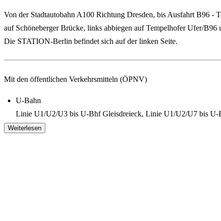
Von der Stadtautobahn A100 Richtung Dresden, bis Ausfahrt B96 -
auf Schöneberger Brücke, links abbiegen auf Tempelhofer Ufer/B96 u
Die STATION-Berlin befindet sich auf der linken Seite.
Mit den öffentlichen Verkehrsmitteln (ÖPNV)
U-Bahn
Linie U1/U2/U3 bis U-Bhf Gleisdreieck, Linie U1/U2/U7 bis U
Weiterlesen
S-Bahn
Linie S1/ S2/ S25/ S26 bis S-Bhf Anhalter Bahnhof und dann ca
Busverbindung
Buslinie 248 bis Möckernstraße, In Fußnähe (ca. 8min) befindet 
Mit dem Flugzeug