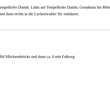
 Tempelhofer Damm. Links auf Tempelhofer Damm. Geradeaus bis Mehr
nd dann rechts in die Luckenwalder Str. einfahren.
-Bhf Möckernbrücke und dann ca. 6 min Fußweg
. 8 min Fußweg
sich sonst noch der S-Bahnhof Anhalter Bahnhof. Dort hält bspw. der 