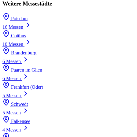
Weitere Messestädte
Potsdam
16 Messen
Cottbus
10 Messen
Brandenburg
6 Messen
Paaren im Glien
6 Messen
Frankfurt (Oder)
5 Messen
Schwedt
5 Messen
Falkensee
4 Messen