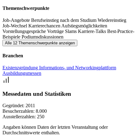
ambitionierten Frauen, die ihre Karriere nicht dem Zufall überlassen
Themenschwerpunkte
wollen.
Job-Angebote
Berufseinstieg nach dem Studium
Wiedereinstieg
Job-Wechsel
Karrierechancen
Aufstiegsmöglichkeiten
Vorstellungsgespräche
Vorträge
Slams
Karriere-Talks
Best-Practice-
Beispiele
Podiumsdiskussionen
Alle 12 Themenschwerpunkte anzeigen
Branchen
Existenzgründung
Informations- und Networkingplattform
Ausbildungsmessen
Messedaten und Statistiken
Gegründet:
2011
Besucherzahlen:
8.000
Ausstellerzahlen:
250
Angaben können Daten der letzten Veranstaltung oder
Durchschnittswerte enthalten.