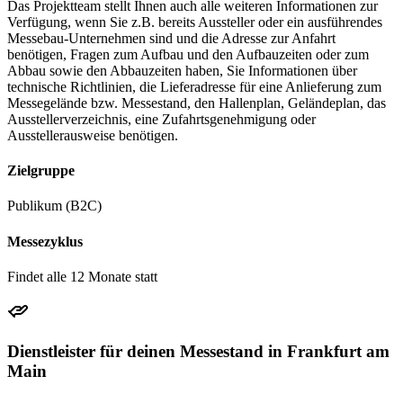
Das Projektteam stellt Ihnen auch alle weiteren Informationen zur
S3, 4, 5 und 6 bringen Sie dann von dort direkt zur Haltestelle
Verfügung, wenn Sie z.B. bereits Aussteller oder ein ausführendes
„Frankfurt (Main) Messe“.
Messebau-Unternehmen sind und die Adresse zur Anfahrt
benötigen, Fragen zum Aufbau und den Aufbauzeiten oder zum
Abbau sowie den Abbauzeiten haben, Sie Informationen über
technische Richtlinien, die Lieferadresse für eine Anlieferung zum
Wo kann ich an der Messe Frankfurt parken?
Messegelände bzw. Messestand, den Hallenplan, Geländeplan, das
Ausstellerverzeichnis, eine Zufahrtsgenehmigung oder
Ausstellerausweise benötigen.
Zu den Veranstaltungen der Messe Frankfurt gibt ausreichende
Parkmöglichkeiten. Bei Öffnung des Messeparkhauses „Rebstock“
Zielgruppe
bringt Sie der Shuttle-Service direkt zum Messegelände.
Publikum (B2C)
Messe Parkhaus Rebstock: „Zum Messeparkhaus Rebstock"
Messezyklus
Tor West: „Straße der Nationen"
Findet alle 12 Monate statt
Tor Nord: „Katharinenkreisel", folgen Sie ab dort der
Beschilderung
Tor Ost: „Brüsseler Straße"
Dienstleister für deinen Messestand in Frankfurt am
Main
Tor Süd: „Europa-Allee", folgen Sie ab dort der Beschilderung
Tor 8 und 9: „Katharinenkreisel", folgen Sie ab dort der