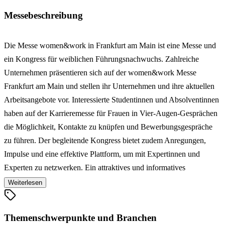
Messebeschreibung
Die Messe women&work in Frankfurt am Main ist eine Messe und
ein Kongress für weiblichen Führungsnachwuchs. Zahlreiche
Unternehmen präsentieren sich auf der women&work Messe
Frankfurt am Main und stellen ihr Unternehmen und ihre aktuellen
Arbeitsangebote vor. Interessierte Studentinnen und Absolventinnen
haben auf der Karrieremesse für Frauen in Vier-Augen-Gesprächen
die Möglichkeit, Kontakte zu knüpfen und Bewerbungsgespräche
zu führen. Der begleitende Kongress bietet zudem Anregungen,
Impulse und eine effektive Plattform, um mit Expertinnen und
Experten zu netzwerken. Ein attraktives und informatives
Rahmenprogramm mit Vorträgen und Podiumsdiskussionen ergänzt
Weiterlesen
die Jobmesse. Ob Studentin, Absolventin, erfahrene Fachfrau,
Wiedereinsteigerin, Job-Wechslerin oder Führungskraft, die
Themenschwerpunkte und Branchen
women&work Frankfurt ist der wichtigste Anlaufpunkt für alle