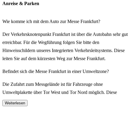
Anreise & Parken
Wie komme ich mit dem Auto zur Messe Frankfurt?
Der Verkehrsknotenpunkt Frankfurt ist über die Autobahn sehr gut
erreichbar. Für die Wegführung folgen Sie bitte den
Hinweisschildern unseres Integrierten Verkehrsleitsystems. Diese
leiten Sie auf dem kürzesten Weg zur Messe Frankfurt.
Befindet sich die Messe Frankfurt in einer Umweltzone?
Die Zufahrt zum Messgelände ist für Fahrzeuge ohne
Umweltplakette über Tor West und Tor Nord möglich. Diese
können von der A5 kommend über die A648, Abfahrt Rebstock
Weiterlesen
bzw. über den Katharinenkreisel erreicht werden. Auch das Messe
Parkhaus Rebstock kann über die Abfahrt Rebstock erreicht werden.
Das Befahren der Umweltzone ist nur mit Umweltplakette möglich.