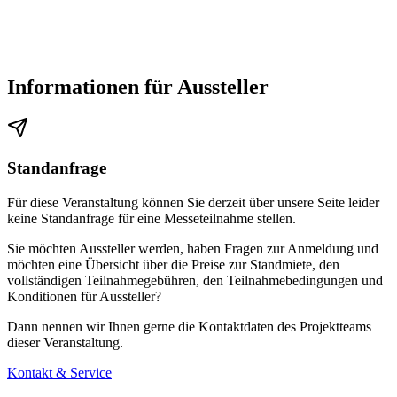
Zur Haltestelle gelangen Sie über den Hauptausgang durch
Überqueren des Bahnhofvorplatzes. Dann mit den Straßenbahn-
Linien 16 (Richtung Ginnheim) und 17 (Richtung Rebstockbad)
Informationen für Aussteller
drei Stationen bis zur Haltestelle „Festhalle/Messe“. Hier
erreichen Sie direkt den „Eingang City“, die Festhalle, das
Congress Center sowie das Kap Europa.
Standanfrage
Für diese Veranstaltung können Sie derzeit über unsere Seite leider
Wie komme ich vom Flughafen zum Messegelände Frankfurt?
keine Standanfrage für eine Messeteilnahme stellen.
Vom Flughafen Frankfurt am Main erreichen Sie das Messegelände
Sie möchten Aussteller werden, haben Fragen zur Anmeldung und
möchten eine Übersicht über die Preise zur Standmiete, den
mit dem Taxi oder Auto in 15 Minuten zum „Eingang City"/
vollständigen Teilnahmegebühren, den Teilnahmebedingungen und
Festhalle, „Eingang Galleria" oder zum „Eingang Portalhaus" sowie
Konditionen für Aussteller?
zum Congress Center und Kap Europa.
Dann nennen wir Ihnen gerne die Kontaktdaten des Projektteams
dieser Veranstaltung.
Mit den S-Bahnen S8 oder S9 in Richtung Hanau bzw. Offenbach
Kontakt & Service
Ost gelangen Sie vom Flughafen zum Hauptbahnhof. Die S-Bahnen