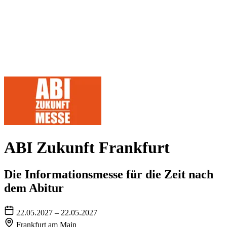
ABI Zukunft Frankfurt
Die Informationsmesse für die Zeit nach
dem Abitur
22.05.2027 – 22.05.2027
Frankfurt am Main