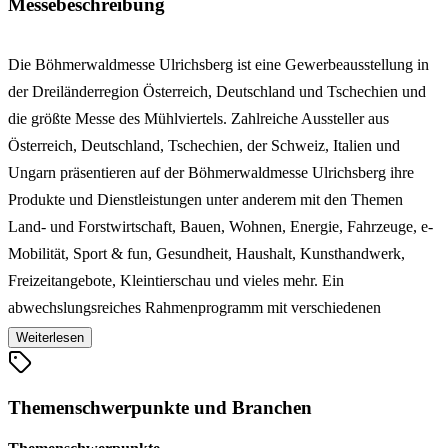
Messebeschreibung
Die Böhmerwaldmesse Ulrichsberg ist eine Gewerbeausstellung in
der Dreiländerregion Österreich, Deutschland und Tschechien und
die größte Messe des Mühlviertels. Zahlreiche Aussteller aus
Österreich, Deutschland, Tschechien, der Schweiz, Italien und
Ungarn präsentieren auf der Böhmerwaldmesse Ulrichsberg ihre
Produkte und Dienstleistungen unter anderem mit den Themen
Land- und Forstwirtschaft, Bauen, Wohnen, Energie, Fahrzeuge, e-
Mobilität, Sport & fun, Gesundheit, Haushalt, Kunsthandwerk,
Freizeitangebote, Kleintierschau und vieles mehr. Ein
abwechslungsreiches Rahmenprogramm mit verschiedenen
Aktionen und Highlights wie einer Bezirks-Fleckvieh-Schau,
Weiterlesen
Schafe, Ziegen und Pferde, Shows, Volksfest-Stimmung,
Vergnügungspark und Kinderland sowie weiteren Attraktionen,
Themenschwerpunkte und Branchen
macht die Ulrichsberger Böhmerwaldmesse darüber hinaus zu
einem Erlebnis für Jung und Alt.