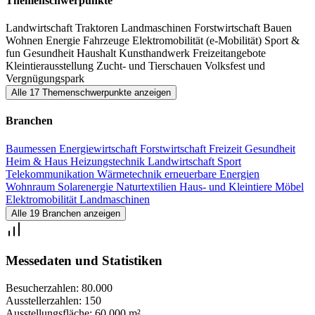
Themenschwerpunkte
Landwirtschaft
Traktoren
Landmaschinen
Forstwirtschaft
Bauen
Wohnen
Energie
Fahrzeuge
Elektromobilität (e-Mobilität)
Sport &
fun
Gesundheit
Haushalt
Kunsthandwerk
Freizeitangebote
Kleintierausstellung
Zucht- und Tierschauen
Volksfest und
Vergnügungspark
Alle 17 Themenschwerpunkte anzeigen
Branchen
Baumessen
Energiewirtschaft
Forstwirtschaft
Freizeit
Gesundheit
Heim & Haus
Heizungstechnik
Landwirtschaft
Sport
Telekommunikation
Wärmetechnik
erneuerbare Energien
Wohnraum
Solarenergie
Naturtextilien
Haus- und Kleintiere
Möbel
Elektromobilität
Landmaschinen
Alle 19 Branchen anzeigen
Messedaten und Statistiken
Besucherzahlen:
80.000
Ausstellerzahlen:
150
Ausstellungsfläche:
60.000 m²