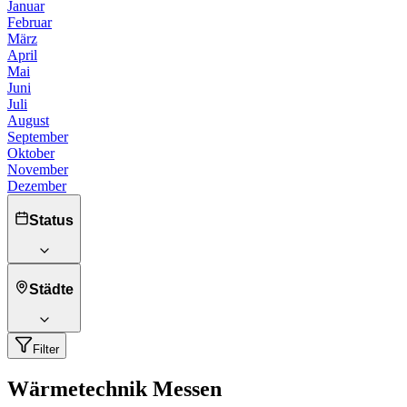
Januar
Februar
März
April
Mai
Juni
Juli
August
September
Oktober
November
Dezember
Status
Städte
Filter
Wärmetechnik Messen