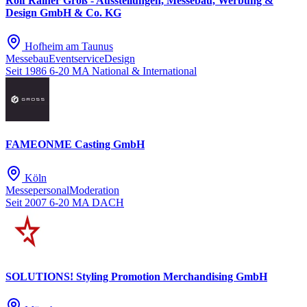
Rolf Rainer Groß - Ausstellungen, Messebau, Werbung &
Design GmbH & Co. KG
Hofheim am Taunus
Messebau
Eventservice
Design
Seit 1986
6-20 MA
National & International
FAMEONME Casting GmbH
Köln
Messepersonal
Moderation
Seit 2007
6-20 MA
DACH
SOLUTIONS! Styling Promotion Merchandising GmbH