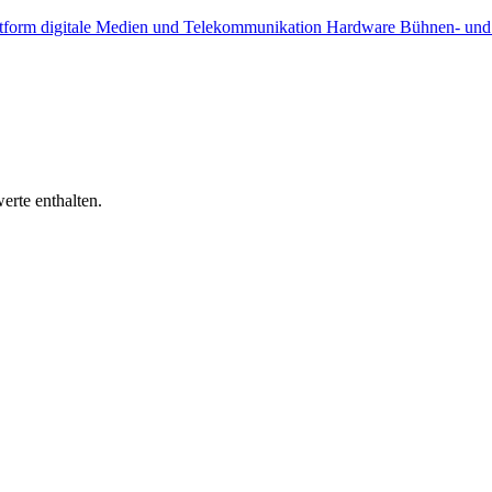
ttform
digitale Medien und Telekommunikation
Hardware
Bühnen- und
erte enthalten.