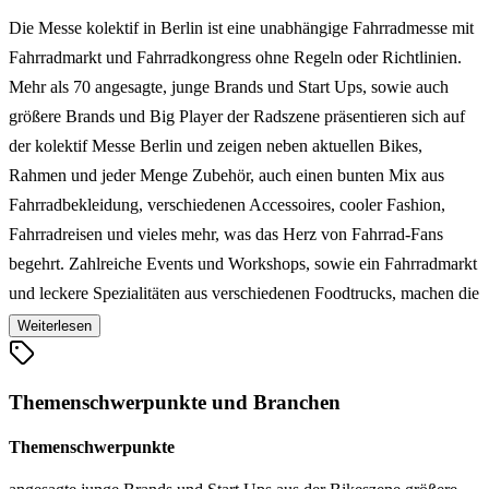
Die Messe kolektif in Berlin ist eine unabhängige Fahrradmesse mit
Fahrradmarkt und Fahrradkongress ohne Regeln oder Richtlinien.
Mehr als 70 angesagte, junge Brands und Start Ups, sowie auch
größere Brands und Big Player der Radszene präsentieren sich auf
der kolektif Messe Berlin und zeigen neben aktuellen Bikes,
Rahmen und jeder Menge Zubehör, auch einen bunten Mix aus
Fahrradbekleidung, verschiedenen Accessoires, cooler Fashion,
Fahrradreisen und vieles mehr, was das Herz von Fahrrad-Fans
begehrt. Zahlreiche Events und Workshops, sowie ein Fahrradmarkt
und leckere Spezialitäten aus verschiedenen Foodtrucks, machen die
Fahrradmesse kolektif in Berlin darüber hinaus zu einem
Weiterlesen
informativen und unterhaltsamen Treffpunkt für Fahrradbegeisterte
und alle, die es werden möchten.
Themenschwerpunkte und Branchen
Themenschwerpunkte