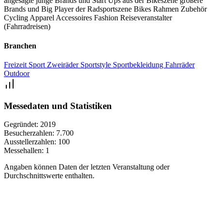
angesagte
junge Brands und Start Ups aus der Bikeszene
größere
Brands und Big Player der Radsportszene
Bikes
Rahmen
Zubehör
Cycling Apparel
Accessoires
Fashion
Reiseveranstalter
(Fahrradreisen)
Branchen
Freizeit
Sport
Zweiräder
Sportstyle
Sportbekleidung
Fahrräder
Outdoor
Messedaten und Statistiken
Gegründet:
2019
Besucherzahlen:
7.700
Ausstellerzahlen:
100
Messehallen:
1
Angaben können Daten der letzten Veranstaltung oder
Durchschnittswerte enthalten.