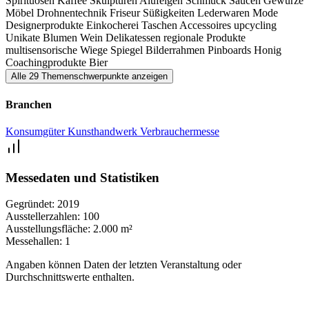
Spirituosen
Kaffee
Skulpturen
Alufelgen
Schmuck
Saucen
Gewürze
Möbel
Drohnentechnik
Friseur
Süßigkeiten
Lederwaren
Mode
Designerprodukte
Einkocherei
Taschen
Accessoires
upcycling
Unikate
Blumen
Wein
Delikatessen
regionale Produkte
multisensorische Wiege
Spiegel
Bilderrahmen
Pinboards
Honig
Coachingprodukte
Bier
Alle 29 Themenschwerpunkte anzeigen
Branchen
Konsumgüter
Kunsthandwerk
Verbrauchermesse
Messedaten und Statistiken
Gegründet:
2019
Ausstellerzahlen:
100
Ausstellungsfläche:
2.000 m²
Messehallen:
1
Angaben können Daten der letzten Veranstaltung oder
Durchschnittswerte enthalten.