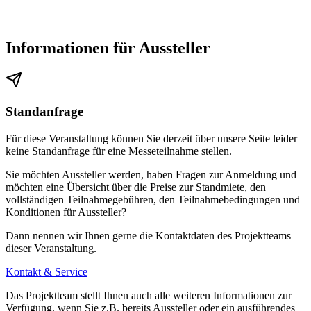
Parkplätze
Informationen für Aussteller
Stellplätze stehen nur begrenztem Umfang zur Verfügung.
Parkhaus Gleisdreieck
Einfahrt in das Parkhaus Gleisdreieck über Schöneberger Ufer.
Standanfrage
Öffnungszeiten: Ein- und Ausfahrt Mo-So 24 Stunden möglich
Für diese Veranstaltung können Sie derzeit über unsere Seite leider
keine Standanfrage für eine Messeteilnahme stellen.
Sie möchten Aussteller werden, haben Fragen zur Anmeldung und
möchten eine Übersicht über die Preise zur Standmiete, den
vollständigen Teilnahmegebühren, den Teilnahmebedingungen und
Konditionen für Aussteller?
Dann nennen wir Ihnen gerne die Kontaktdaten des Projektteams
dieser Veranstaltung.
Kontakt & Service
Das Projektteam stellt Ihnen auch alle weiteren Informationen zur
Verfügung, wenn Sie z.B. bereits Aussteller oder ein ausführendes