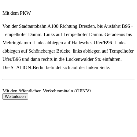
Mit dem PKW
Von der Stadtautobahn A100 Richtung Dresden, bis Ausfahrt B96 -
Tempelhofer Damm. Links auf Tempelhofer Damm. Geradeaus bis
Mehringdamm. Links abbiegen auf Hallesches Ufer/B96. Links
abbiegen auf Schöneberger Brücke, links abbiegen auf Tempelhofer
Ufer/B96 und dann rechts in die Luckenwalder Str. einfahren.
Die STATION-Berlin befindet sich auf der linken Seite.
Mit den öffentlichen Verkehrsmitteln (ÖPNV)
Weiterlesen
U-Bahn
Linie U1/U2/U3 bis U-Bhf Gleisdreieck, Linie U1/U2/U7 bis
U-Bhf Möckernbrücke und dann ca. 6 min Fußweg
S-Bahn