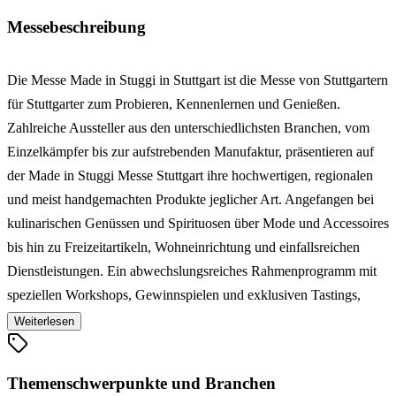
Messebeschreibung
Die Messe Made in Stuggi in Stuttgart ist die Messe von Stuttgartern
für Stuttgarter zum Probieren, Kennenlernen und Genießen.
Zahlreiche Aussteller aus den unterschiedlichsten Branchen, vom
Einzelkämpfer bis zur aufstrebenden Manufaktur, präsentieren auf
der Made in Stuggi Messe Stuttgart ihre hochwertigen, regionalen
und meist handgemachten Produkte jeglicher Art. Angefangen bei
kulinarischen Genüssen und Spirituosen über Mode und Accessoires
bis hin zu Freizeitartikeln, Wohneinrichtung und einfallsreichen
Dienstleistungen. Ein abwechslungsreiches Rahmenprogramm mit
speziellen Workshops, Gewinnspielen und exklusiven Tastings,
sowie auch verschiedene kulinarische Leckereien, lassen den
Weiterlesen
Besuch der Endverbrauchermesse Made in Stuggi zu einem
besonderen Erlebnis werden.
Themenschwerpunkte und Branchen