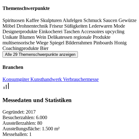
Themenschwerpunkte
Spirituosen
Kaffee
Skulpturen
Alufelgen
Schmuck
Saucen
Gewürze
Möbel
Drohnentechnik
Friseur
Süßigkeiten
Lederwaren
Mode
Designerprodukte
Einkocherei
Taschen
Accessoires
upcycling
Unikate
Blumen
Wein
Delikatessen
regionale Produkte
multisensorische Wiege
Spiegel
Bilderrahmen
Pinboards
Honig
Coachingprodukte
Bier
Alle 29 Themenschwerpunkte anzeigen
Branchen
Konsumgüter
Kunsthandwerk
Verbrauchermesse
Messedaten und Statistiken
Gegründet:
2017
Besucherzahlen:
6.000
Ausstellerzahlen:
80
Ausstellungsfläche:
1.500 m²
Messehallen:
1