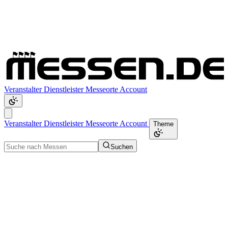
Veranstalter
Dienstleister
Messeorte
Account
Veranstalter
Dienstleister
Messeorte
Account
Theme
Suchen