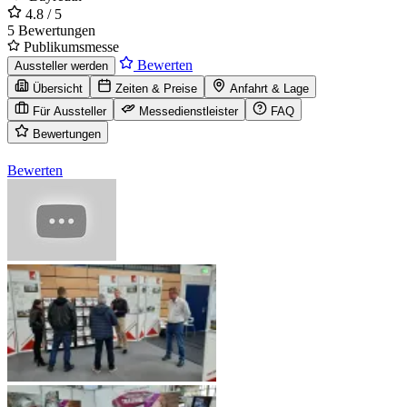
4.8
/ 5
5 Bewertungen
Publikumsmesse
Bewerten
Aussteller werden
Übersicht
Zeiten & Preise
Anfahrt & Lage
Für Aussteller
Messedienstleister
FAQ
Bewertungen
Bewerten