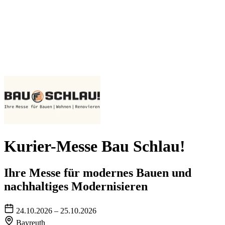
Kurier-Messe Bau Schlau!
Ihre Messe für modernes Bauen und
nachhaltiges Modernisieren
24.10.2026 – 25.10.2026
Bayreuth