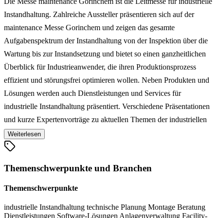
Die Messe maintenance Gorinchem ist die Leitmesse für industrielle
Instandhaltung. Zahlreiche Aussteller präsentieren sich auf der
maintenance Messe Gorinchem und zeigen das gesamte
Aufgabenspektrum der Instandhaltung von der Inspektion über die
Wartung bis zur Instandsetzung und bietet so einen ganzheitlichen
Überblick für Industrieanwender, die ihren Produktionsprozess
effizient und störungsfrei optimieren wollen. Neben Produkten und
Lösungen werden auch Dienstleistungen und Services für
industrielle Instandhaltung präsentiert. Verschiedene Präsentationen
und kurze Expertenvorträge zu aktuellen Themen der industriellen
Instandhaltung runden das Angebots- und Informationsangebot der
Weiterlesen
maintenance Gorinchem ab.
Themenschwerpunkte und Branchen
Themenschwerpunkte
industrielle Instandhaltung
technische Planung
Montage
Beratung
Dienstleistungen
Software-Lösungen
Anlagenverwaltung
Facility-