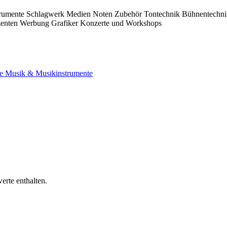
trumente
Schlagwerk
Medien
Noten
Zubehör
Tontechnik
Bühnentechn
zenten
Werbung
Grafiker
Konzerte und Workshops
ce
Musik & Musikinstrumente
erte enthalten.