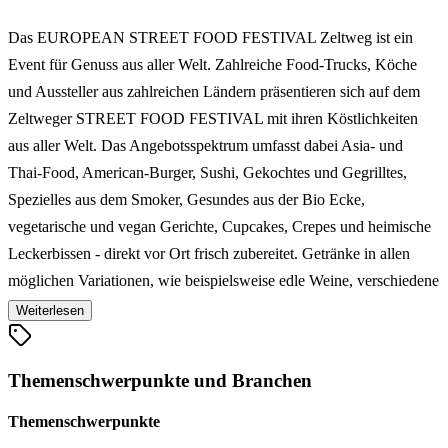
Das EUROPEAN STREET FOOD FESTIVAL Zeltweg ist ein
Event für Genuss aus aller Welt. Zahlreiche Food-Trucks, Köche
und Aussteller aus zahlreichen Ländern präsentieren sich auf dem
Zeltweger STREET FOOD FESTIVAL mit ihren Köstlichkeiten
aus aller Welt. Das Angebotsspektrum umfasst dabei Asia- und
Thai-Food, American-Burger, Sushi, Gekochtes und Gegrilltes,
Spezielles aus dem Smoker, Gesundes aus der Bio Ecke,
vegetarische und vegan Gerichte, Cupcakes, Crepes und heimische
Leckerbissen - direkt vor Ort frisch zubereitet. Getränke in allen
möglichen Variationen, wie beispielsweise edle Weine, verschiedene
Biere sowie auch Bio-Drinks und Cocktails runden das Angebot ab.
Weiterlesen
Mit ihrem vielfältigen Angebot an Vorspeisen, Suppen, Snacks,
Zwischenmahlzeiten, Hauptgerichten und Desserts lässt das
Themenschwerpunkte und Branchen
EUROPEAN STREET FOOD FESTIVAL Zeltweg das
kulinarische Herz höher schlagen.
Themenschwerpunkte