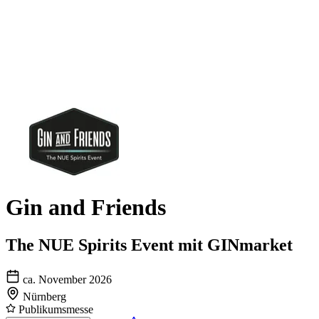
Gin and Friends
The NUE Spirits Event mit GINmarket
ca. November 2026
Nürnberg
Publikumsmesse