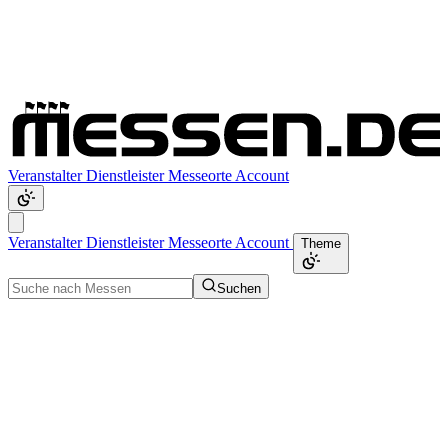
Veranstalter
Dienstleister
Messeorte
Account
Veranstalter
Dienstleister
Messeorte
Account
Theme
Suchen