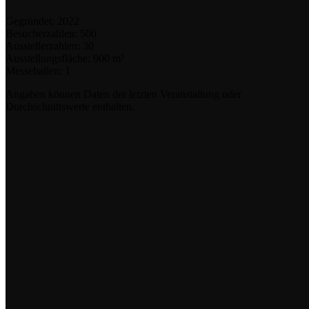
Gegründet:
2022
Besucherzahlen:
500
Ausstellerzahlen:
30
Ausstellungsfläche:
900 m²
Messehallen:
1
Angaben können Daten der letzten Veranstaltung oder
Durchschnittswerte enthalten.