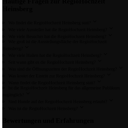
Häufige Fragen zur RegioHochzeit
Heinsberg
Wo findet die RegioHochzeit Heinsberg statt?
Wie viele Aussteller hat die RegioHochzeit Heinsberg?
Wie viele Besucher hat die RegioHochzeit Heinsberg?
Wie groß ist die Ausstellungsfläche der RegioHochzeit
Heinsberg?
Wie viele Hallen hat die RegioHochzeit Heinsberg?
Seit wann gibt es die RegioHochzeit Heinsberg?
Was sind die Öffnungszeiten der RegioHochzeit Heinsberg?
Was kostet der Eintritt zur RegioHochzeit Heinsberg?
Wann findet die RegioHochzeit Heinsberg statt?
Ist die RegioHochzeit Heinsberg für das allgemeine Publikum
zugänglich?
Sind Hunde auf der RegioHochzeit Heinsberg erlaubt?
Was ist die RegioHochzeit Heinsberg?
Bewertungen und Erfahrungen