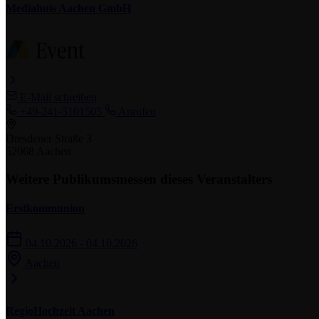
Mediahuis Aachen GmbH
E-Mail schreiben
+49-241-5101505
Anrufen
Dresdener Straße 3
52068 Aachen
Weitere Publikumsmessen dieses Veranstalters
Erstkommunion
04.10.2026 - 04.10.2026
Aachen
RegioHochzeit Aachen