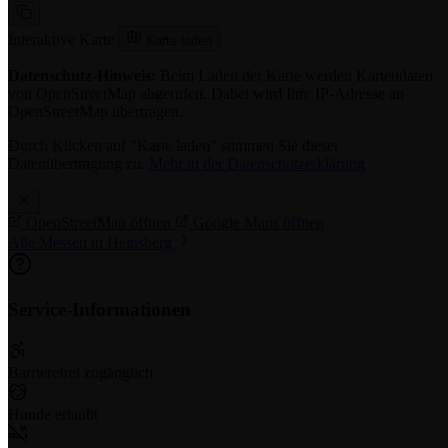
Interaktive Karte
Karte laden
Datenschutz-Hinweis:
Beim Laden der Karte werden Kartendaten
von OpenStreetMap abgerufen. Dabei wird Ihre IP-Adresse an
OpenStreetMap übertragen.
Durch Klicken auf "Karte laden" stimmen Sie dieser
Datenübertragung zu.
Mehr in der Datenschutzerklärung
OpenStreetMap öffnen
Google Maps öffnen
Alle Messen in Heinsberg
Service-Informationen
Barrierefrei zugänglich
Hunde erlaubt