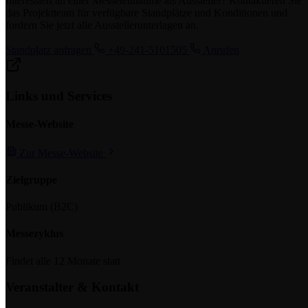
Interessiert an einer Messeteilnahme als Aussteller? Kontaktieren Sie
das Projektteam für verfügbare Standplätze und Konditionen und
fordern Sie jetzt alle Ausstellerunterlagen an.
Standplatz anfragen
+49-241-5101505
Anrufen
Links und Services
Messe-Website
Zur Messe-Website
Zielgruppe
Publikum (B2C)
Messezyklus
Findet alle 12 Monate statt
Veranstalter & Kontakt