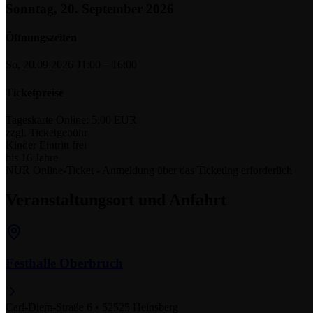
Sonntag, 20. September 2026
Öffnungszeiten
So, 20.09.2026
11:00 – 16:00
Ticketpreise
Tageskarte
Online: 5,00 EUR
zzgl. Ticketgebühr
Kinder
Eintritt frei
bis 16 Jahre
NUR Online-Ticket - Anmeldung über das Ticketing erforderlich
Veranstaltungsort und Anfahrt
Festhalle Oberbruch
Carl-Diem-Straße 6 • 52525 Heinsberg