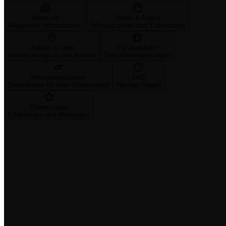
Übersicht
Zeiten & Preise
Allgemeine Informationen
Öffnungszeiten und Ticketpreise
Anfahrt & Lage
Für Aussteller
Veranstaltungsort und Anreise
Teilnahmebedingungen
Messedienstleister
FAQ
Dienstleister für Ihren Messestand
Häufige Fragen
Bewertungen
Erfahrungen und Meinungen