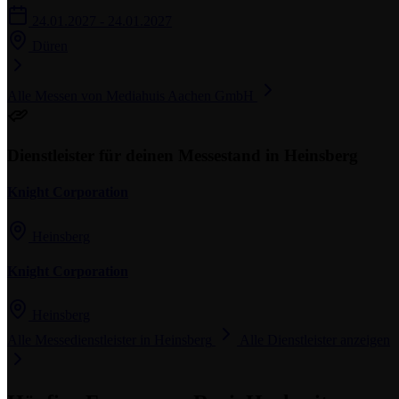
24.01.2027 - 24.01.2027
Düren
Alle Messen von Mediahuis Aachen GmbH
Dienstleister für deinen Messestand in Heinsberg
Knight Corporation
Heinsberg
Knight Corporation
Heinsberg
Alle Messedienstleister in Heinsberg
Alle Dienstleister anzeigen