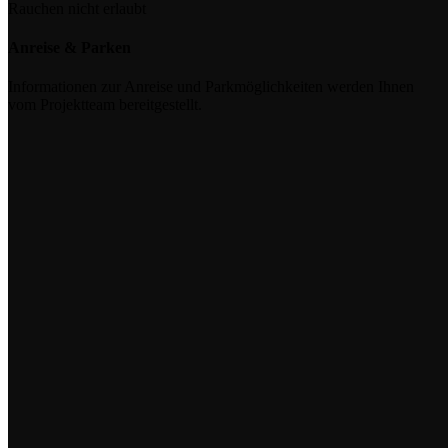
Rauchen nicht erlaubt
Anreise & Parken
Informationen zur Anreise und Parkmöglichkeiten werden Ihnen
vom Projektteam bereitgestellt.