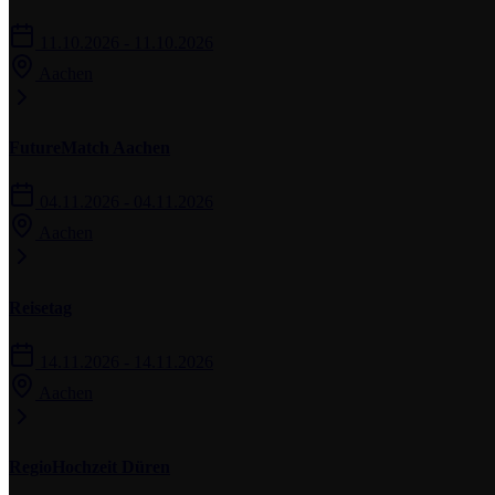
11.10.2026 - 11.10.2026
Aachen
FutureMatch Aachen
04.11.2026 - 04.11.2026
Aachen
Reisetag
14.11.2026 - 14.11.2026
Aachen
RegioHochzeit Düren