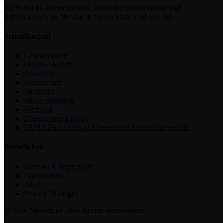
Ihr Portal für Messetermine, Ausstellerverzeichnisse und
Informationen zu Messen in Deutschland und Europa.
Schnellzugriff
Gewinnspiele
Online-Messen
Branchen
Veranstalter
Messeorte
Messe eintragen
Werbung
Dienstleister-Eintrag
FAMA Fachverband Messen und Ausstellungen e.V.
Rechtliches
Kontakt & Impressum
Datenschutz
AGB
Privacy Manager
© 2026 Messen.de. Alle Rechte vorbehalten.