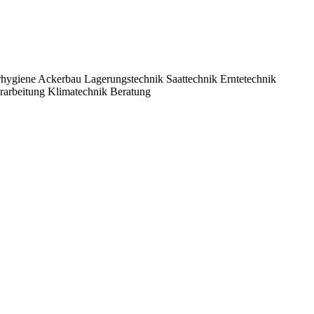
zwerke zu pflegen und Geschäfte anzubahnen.
rhygiene
Ackerbau
Lagerungstechnik
Saattechnik
Erntetechnik
rarbeitung
Klimatechnik
Beratung