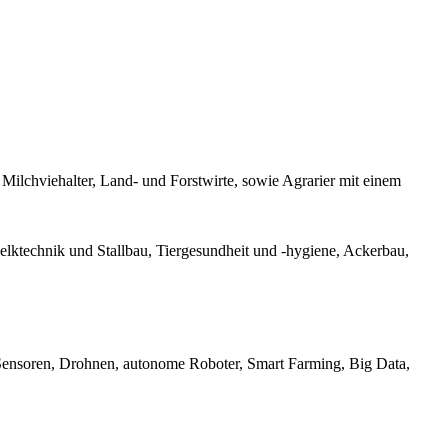
Milchviehalter, Land- und Forstwirte, sowie Agrarier mit einem
elktechnik und Stallbau, Tiergesundheit und -hygiene, Ackerbau,
Sensoren, Drohnen, autonome Roboter, Smart Farming, Big Data,
derhaltung, intensive Viehhaltung, Bodenzucht, Schaf- und