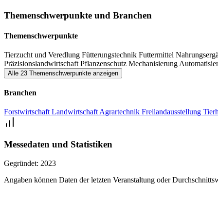
Ziegenhaltung, Fortwirtschaft und Grüntechnik, sondern bietet auch
Themenschwerpunkte und Branchen
Themenschwerpunkte
Tierzucht und Veredlung
Fütterungstechnik
Futtermittel
Nahrungsergä
Präzisionslandwirtschaft
Pflanzenschutz
Mechanisierung
Automatisie
Alle 23 Themenschwerpunkte anzeigen
Branchen
Forstwirtschaft
Landwirtschaft
Agrartechnik
Freilandausstellung
Tier
Messedaten und Statistiken
Gegründet:
2023
Angaben können Daten der letzten Veranstaltung oder Durchschnittsw