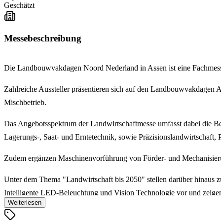
Geschätzt
Messebeschreibung
Die Landbouwvakdagen Noord Nederland in Assen ist eine Fachmess
Zahlreiche Aussteller präsentieren sich auf den Landbouwvakdagen As
Mischbetrieb.
Das Angebotsspektrum der Landwirtschaftmesse umfasst dabei die Ber
Lagerungs-, Saat- und Erntetechnik, sowie Präzisionslandwirtschaft, 
Zudem ergänzen Maschinenvorführung von Förder- und Mechanisier
Unter dem Thema "Landwirtschaft bis 2050" stellen darüber hinaus 
Intelligente LED-Beleuchtung und Vision Technologie vor und zeigen
Weiterlesen
Die Landbouwvakdagen Noord Nederland in Assen bietet nicht nur ein