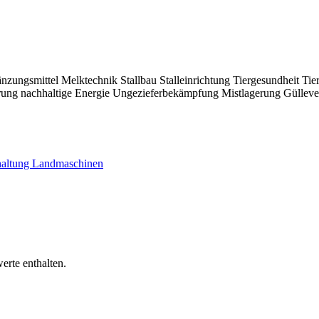
 eine optimale Gelegenheit, neue Kontakte zu knüpfen, bestehende Net
nzungsmittel
Melktechnik
Stallbau
Stalleinrichtung
Tiergesundheit
Tie
rung
nachhaltige Energie
Ungezieferbekämpfung
Mistlagerung
Gülleve
haltung
Landmaschinen
erte enthalten.