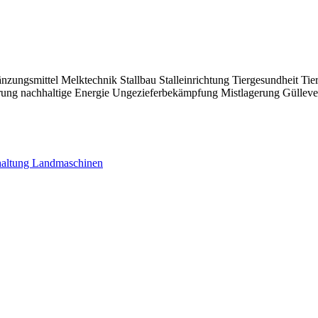
 eine optimale Gelegenheit, neue Kontakte zu knüpfen, bestehende Net
nzungsmittel
Melktechnik
Stallbau
Stalleinrichtung
Tiergesundheit
Tie
rung
nachhaltige Energie
Ungezieferbekämpfung
Mistlagerung
Gülleve
haltung
Landmaschinen