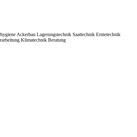
zwerke zu pflegen und Geschäfte anzubahnen.
rhygiene
Ackerbau
Lagerungstechnik
Saattechnik
Erntetechnik
rarbeitung
Klimatechnik
Beratung