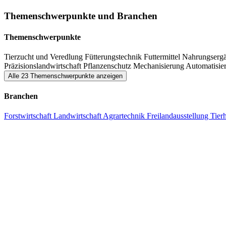
Ziegenhaltung, Fortwirtschaft und Grüntechnik, sondern bietet auch
Themenschwerpunkte und Branchen
Themenschwerpunkte
Tierzucht und Veredlung
Fütterungstechnik
Futtermittel
Nahrungsergä
Präzisionslandwirtschaft
Pflanzenschutz
Mechanisierung
Automatisie
Alle 23 Themenschwerpunkte anzeigen
Branchen
Forstwirtschaft
Landwirtschaft
Agrartechnik
Freilandausstellung
Tier