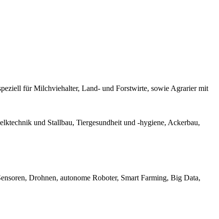
iell für Milchviehalter, Land- und Forstwirte, sowie Agrarier mit
elktechnik und Stallbau, Tiergesundheit und -hygiene, Ackerbau,
Sensoren, Drohnen, autonome Roboter, Smart Farming, Big Data,
haft, Rinderhaltung, intensive Viehhaltung, Bodenzucht, Schaf- und