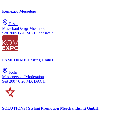
Komexpo Messebau
Essen
Messebau
Design
Mietmöbel
Seit 2005
6-20 MA
Bundesweit
FAMEONME Casting GmbH
Köln
Messepersonal
Moderation
Seit 2007
6-20 MA
DACH
SOLUTIONS! Styling Promotion Merchandising GmbH