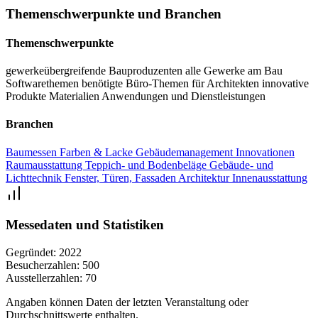
Together auf dem offenen Oberdeck. Unterwegs mit HVO 100
Themenschwerpunkte und Branchen
Biodiesel ist die Road-/Rivershow (3 Tage - 3 Städte - Frankfurt-
Köln-Düsseldorf) somit fast CO2-neutral. Das Design-Schiff liegt
Themenschwerpunkte
für die Architektur-Messe ARCHIPOINT-RIVERCRUISE in
gewerkeübergreifende Bauproduzenten
alle Gewerke am Bau
Düsseldorf nahe der Altstadt vor Anker und ist somit auch für die
Softwarethemen
benötigte Büro-Themen für Architekten
innovative
auswärtige Architekturszene aus Sicht regionaler
Produkte
Materialien
Anwendungen und Dienstleistungen
Architekturgeschichte und Städtebau eine Reise wert.
Branchen
Baumessen
Farben & Lacke
Gebäudemanagement
Innovationen
Raumausstattung
Teppich- und Bodenbeläge
Gebäude- und
Lichttechnik
Fenster, Türen, Fassaden
Architektur
Innenausstattung
Messedaten und Statistiken
Gegründet:
2022
Besucherzahlen:
500
Ausstellerzahlen:
70
Angaben können Daten der letzten Veranstaltung oder
Durchschnittswerte enthalten.