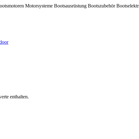
ootsmotoren
Motorsysteme
Bootsausrüstung
Bootszubehör
Bootselekt
door
erte enthalten.